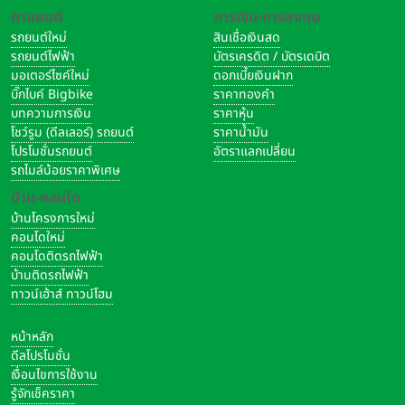
ยานยนต์
การเงิน-การลงทุน
รถยนต์ใหม่
สินเชื่อเงินสด
รถยนต์ไฟฟ้า
บัตรเครดิต / บัตรเดบิต
มอเตอร์ไซค์ใหม่
ดอกเบี้ยเงินฝาก
บิ๊กไบค์ Bigbike
ราคาทองคำ
บทความการเงิน
ราคาหุ้น
โชว์รูม (ดีลเลอร์) รถยนต์
ราคาน้ำมัน
โปรโมชั่นรถยนต์
อัตราแลกเปลี่ยน
รถไมล์น้อยราคาพิเศษ
บ้าน-คอนโด
บ้านโครงการใหม่
คอนโดใหม่
คอนโดติดรถไฟฟ้า
บ้านติดรถไฟฟ้า
ทาวน์เฮ้าส์ ทาวน์โฮม
หน้าหลัก
ดีลโปรโมชั่น
เงื่อนไขการใช้งาน
รู้จักเช็คราคา