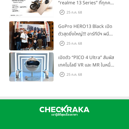
“realme 13 Series” ที่ทุกคน
รอคอย อัพเกรดชิปเซ็ตตัวแรง
25 ก.ค. 68
ขึ้นแท่น Gaming
Dominator แห่งปี! ในราคา
GoPro HERO13 Black เปิด
เริ่มต้นเพียง 8,999 บาท
ตัวสุดยิ่งใหญ่!!! อาร์ทีบีฯ ผนึก
กำลัง Big Camera และ
25 ก.ค. 68
GoPro จัดกิจกรรมสุด
สร้างสรรค์ ‘GoPro...Go Pro
เปิดตัว “PICO 4 Ultra” สัมผัส
Creators’
เทคโนโลยี VR และ MR ในหนึ่ง
เดียว ยกระดับการทำงานและ
25 ก.ค. 68
ความบันเทิง ตอบโจทย์โลก
เสมือนจริงที่คมชัดยิ่งกว่าเคย