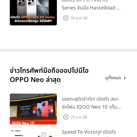
Series จับมือ Hasselblad อัป
เกรดกล้องซูม 200MP!
30 ต.ค. 68
ข่าวโทรศัพท์มือถือออปโปนีโอ
ดูทั้งหมด
OPPO Neo ล่าสุด
แรงทะลุขีดจำกัด! เปิดตัว สมา
ร์ทโฟน IQOO Neo 10 ‘เต็ม
แม็กซ์ในทุกแมตช์’ ในราคาเริ่ม
25 ก.ค. 68
ต้นเพียง 15,900 บาท
Speed To Victory! เปิดตัว