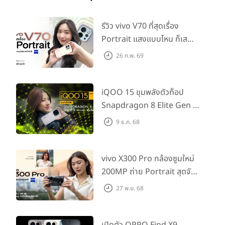
รีวิว vivo V70 ที่สุดเรื่อง
Portrait แสงแบบไหน ก็เส
กช็อตให้สวยได้!
26 ก.พ. 69
iQOO 15 ขุมพลังตัวท็อป
Snapdragon 8 Elite Gen 5
เล่นลื่นทุกเกม!
9 ธ.ค. 68
vivo X300 Pro กล้องซูมใหม่
200MP ถ่าย Portrait สุดจัด
ต่อเลนส์เสริมได้!
27 พ.ย. 68
เปิดตัว OPPO Find X9