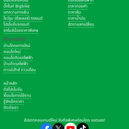
มอเตอร์ไซค์ใหม่
ดอกเบี้ยเงินฝาก
ดีไซน์โมดูลกล้องเดี่ยวขนาดใหญ่ที่ไม่เหมือนใคร โดยออกแบบเป็นตัวฐาน
บิ๊กไบค์ Bigbike
ราคาทองคำ
เป็นรูปทรงสี่เหลี่ยมผืนผ้า วางทับด้วยวงกลมวงใหญ่อยู่ด้านใน ในส่วน
บทความการเงิน
ราคาหุ้น
โชว์รูม (ดีลเลอร์) รถยนต์
ราคาน้ำมัน
ของตัวกล้อง ใช้เป็นเลนส์ความละเอียด 8 ล้านพิกเซล (f/2.0) พร้อมไฟ
โปรโมชั่นรถยนต์
อัตราแลกเปลี่ยน
แฟลช LED
รถไมล์น้อยราคาพิเศษ
บ้าน-คอนโด
บ้านโครงการใหม่
คอนโดใหม่
คอนโดติดรถไฟฟ้า
บ้านติดรถไฟฟ้า
ทาวน์เฮ้าส์ ทาวน์โฮม
หน้าหลัก
ดีลโปรโมชั่น
เงื่อนไขการใช้งาน
รู้จักเช็คราคา
ติดต่อเรา
อัปเดตคอนเทนต์ใหม่ รับดีลพิเศษก่อนใคร แอดเลย!
หน้าจอ Halo FullView Display ชนิดจอ IPS LCD ขนาด 6.51 นิ้ว