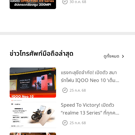
30 ต.ค. 68
ข่าวโทรศัพท์มือถือล่าสุด
ดูทั้งหมด
แรงทะลุขีดจำกัด! เปิดตัว สมา
ร์ทโฟน IQOO Neo 10 ‘เต็ม
แม็กซ์ในทุกแมตช์’ ในราคาเริ่ม
25 ก.ค. 68
ต้นเพียง 15,900 บาท
Speed To Victory! เปิดตัว
“realme 13 Series” ที่ทุกคน
รอคอย อัพเกรดชิปเซ็ตตัวแรง
25 ก.ค. 68
ขึ้นแท่น Gaming
สัมผัสของฝาหลังตัวเครื่องเรียบเนียน มีความแวววาว สีสันสดใส เล่นกับ