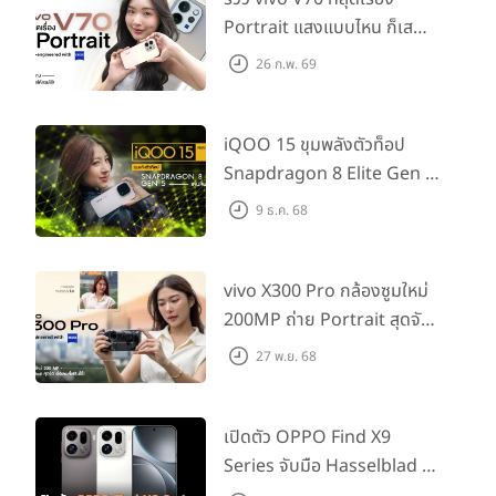
Portrait แสงแบบไหน ก็เส
กช็อตให้สวยได้!
26 ก.พ. 69
ราคาและการวางจำหน่าย (Price & Availability)
iQOO 15 ขุมพลังตัวท็อป
Snapdragon 8 Elite Gen 5
การออกแบบ (Design)
เล่นลื่นทุกเกม!
9 ธ.ค. 68
ตัวเครื่องของ
vivo Y02
มาในดีไซน์แบบ 2.5D Unibody สามารถ
จับ
ถือได้กระชับฝ่ามือ โดยมาพร้อมตัวเลือก 2 สีสวยงาม คือ
สีเทา Cosmic
vivo X300 Pro กล้องซูมใหม่
Grey
ที่ได้รับแรงบันดาลใจจากความเงียบสงัดของจักรวาลอันกว้างใหญ่
200MP ถ่าย Portrait สุดจัด
ให้ภาพลักษณ์ของความสงบและสง่างาม และอีกหนึ่งสี ซึ่งเป็นสีที่เราได้
ต่อเลนส์เสริมได้!
รับมารีวิวให้ชมกันในวันนี้
สีฟ้า Orchid Blue
เป็นสีสันที่ได้รับแรง
27 พ.ย. 68
บันดาลใจในการออกแบบมาจากทุ่งกล้วยไม้อันกว้างใหญ่ในภูเขาหิมะ ที่ถูก
ย้อมด้วยแสงตะวันยามอัสดง ผสมผสานจนออกมาเป็นเฉดสีฟ้าอมม่วงที่
เปิดตัว OPPO Find X9
ดูสดชื่นและแตกต่าง
Series จับมือ Hasselblad อัป
เกรดกล้องซูม 200MP!