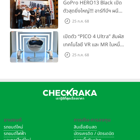
Dominator แห่งปี! ในราคา
GoPro HERO13 Black เปิด
แสงที่ตกกระทบอย่างสวยงาม แต่ไม่ทิ้งคราบมันหรือคราบรอยนิ้วมือให้
เริ่มต้นเพียง 8,999 บาท
ตัวสุดยิ่งใหญ่!!! อาร์ทีบีฯ ผนึก
รำคาญใจมากมาย มีแค่นิด ๆ หน่อย ๆ เท่านั้น ทำให้เราไม่ต้องคอยเช็ด
กำลัง Big Camera และ
ออกทุกครั้งที่หยิบมือถือขึ้นมาเล่นค่ะ แถมยัง
ทนทานต่อรอยขีดข่วนได้ดี
25 ก.ค. 68
GoPro จัดกิจกรรมสุด
อีกด้วย
สร้างสรรค์ ‘GoPro...Go Pro
เปิดตัว “PICO 4 Ultra” สัมผัส
Creators’
เทคโนโลยี VR และ MR ในหนึ่ง
เดียว ยกระดับการทำงานและ
25 ก.ค. 68
ความบันเทิง ตอบโจทย์โลก
เสมือนจริงที่คมชัดยิ่งกว่าเคย
ยานยนต์
การเงิน-การลงทุน
รถยนต์ใหม่
สินเชื่อเงินสด
รถยนต์ไฟฟ้า
บัตรเครดิต / บัตรเดบิต
ด้านหลังมีโลโก้ vivo สีฟ้าอ่อนอยู่ที่ด้านล่างซ้ายของตัวเครื่อง พร้อมด้วย