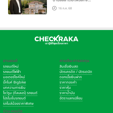
ราชบุรี" และ "ไลโอ ราชบุรี"
16 ก.ค. 68
บ้าน และทาวน์โฮมสไตล์ฝรั่งเศส
ใจกลางเมืองราชบุรี
ยานยนต์
การเงิน-การลงทุน
รถยนต์ใหม่
สินเชื่อเงินสด
รถยนต์ไฟฟ้า
บัตรเครดิต / บัตรเดบิต
มอเตอร์ไซค์ใหม่
ดอกเบี้ยเงินฝาก
บิ๊กไบค์ Bigbike
ราคาทองคำ
บทความการเงิน
ราคาหุ้น
โชว์รูม (ดีลเลอร์) รถยนต์
ราคาน้ำมัน
โปรโมชั่นรถยนต์
อัตราแลกเปลี่ยน
รถไมล์น้อยราคาพิเศษ
บ้าน-คอนโด