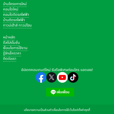
บ้านโครงการใหม่
คอนโดใหม่
คอนโดติดรถไฟฟ้า
บ้านติดรถไฟฟ้า
ทาวน์เฮ้าส์ ทาวน์โฮม
หน้าหลัก
ดีลโปรโมชั่น
เงื่อนไขการใช้งาน
รู้จักเช็คราคา
ติดต่อเรา
อัปเดตคอนเทนต์ใหม่ รับดีลพิเศษก่อนใคร แอดเลย!
นโยบายความเป็นส่วนตัว
เงื่อนไขการใช้เว็บไซต์
ตั้งค่าคุกกี้