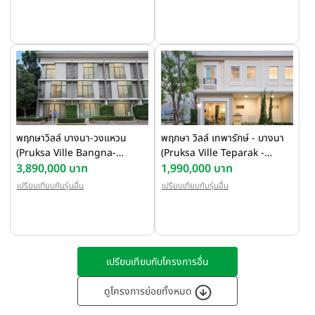
พฤกษาวิลล์ บางนา-วงแหวน
พฤกษา วิลล์ เทพารักษ์ - บางนา
(Pruksa Ville Bangna-
(Pruksa Ville Teparak -
Wongwae)
3,890,000 บาท
Bangna)
1,990,000 บาท
เปรียบเทียบกับรุ่นอื่น
เปรียบเทียบกับรุ่นอื่น
เปรียบเทียบกับโครงการอื่น
ดูโครงการย่อยทั้งหมด