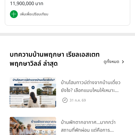
11,900,000 บาท
เพิ่มเพื่อเปรียบเทียบ
บทความบ้านพฤกษา เรียลเอสเตท
ดูทั้งหมด
พฤกษาวิลล์ ล่าสุด
บ้านโฮมทาวน์ต่างจากบ้านเดี่ยว
ยังไง? เลือกแบบไหนให้เหมาะ
กับไลฟ์สไตล์และอนาคตของ
31 ก.ค. 69
คุณ
บ้านพักตากอากาศ...มากกว่า
สถานที่พักผ่อน แต่คือการ