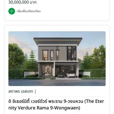
30,000,000 บาท
เพิ่มเพื่อเปรียบเทียบ
สถาพร เอสเตท |
ดิ อิเธอร์นิตี้ เวอร์ดัวร์ พระราม 9-วงแหวน (The Eter
nity Verdure Rama 9-Wongwaen)