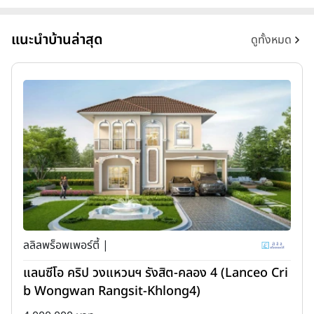
แนะนำบ้านล่าสุด
ดูทั้งหมด
ลลิลพร็อพเพอร์ตี้ |
แลนซีโอ คริป วงแหวนฯ รังสิต-คลอง 4 (Lanceo Cri
b Wongwan Rangsit-Khlong4)