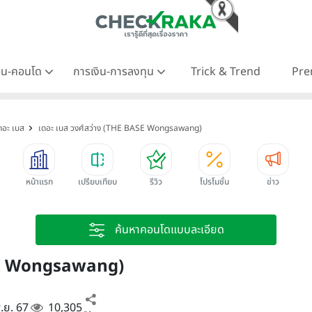
าน-คอนโด
การเงิน-การลงทุน
Trick & Trend
Pre
ดอะ เบส
เดอะ เบส วงศ์สว่าง (THE BASE Wongsawang)
หน้าแรก
เปรียบเทียบ
รีวิว
โปรโมชั่น
ข่าว
ค้นหาคอนโดแบบละเอียด
ASE Wongsawang)
พ.ย. 67
10,305