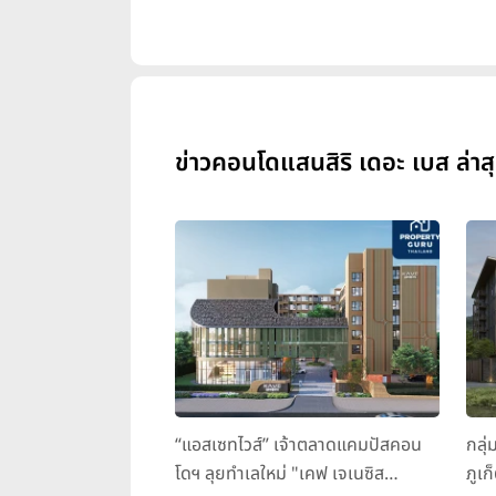
ข่าวคอนโดแสนสิริ เดอะ เบส ล่าส
“แอสเซทไวส์” เจ้าตลาดแคมปัสคอน
กลุ่
โดฯ ลุยทำเลใหม่ "เคฟ เจเนซิส
ภูเก