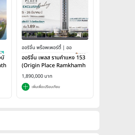
ออริจิ้น พร็อพเพอร์ตี้ | ออ
บั
ออริจิ้น เพลส รามคำแหง 153
ริจิ้น เพลส
ath
(Origin Place Ramkhamh
aeng 153)
1,890,000 บาท
เพิ่มเพื่อเปรียบเทียบ