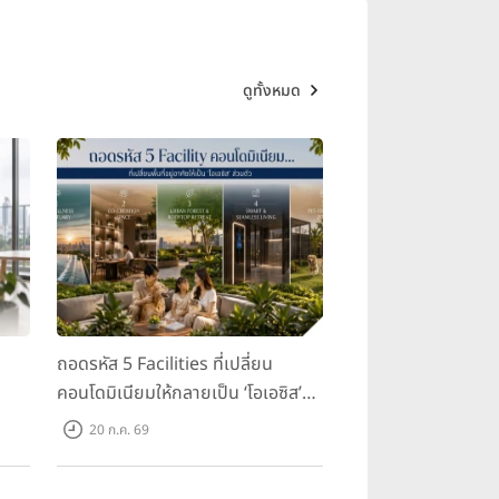
ดูทั้งหมด
ถอดรหัส 5 Facilities ที่เปลี่ยน
คอนโดมิเนียมให้กลายเป็น ‘โอเอซิส’
ส่วนตัวกลางเมือง
20 ก.ค. 69