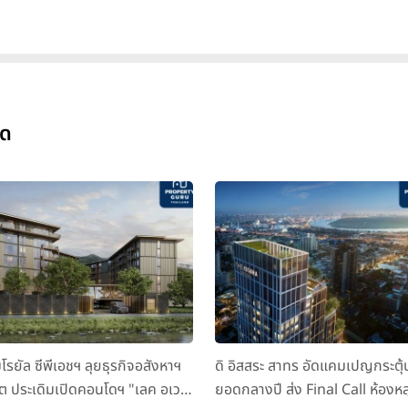
ุด
มโรยัล ซีพีเอชฯ ลุยธุรกิจอสังหาฯ
ดิ อิสสระ สาทร อัดแคมเปญกระตุ้
็ต ประเดิมเปิดคอนโดฯ "เลค อเวนิ
ยอดกลางปี ส่ง Final Call ห้องหล