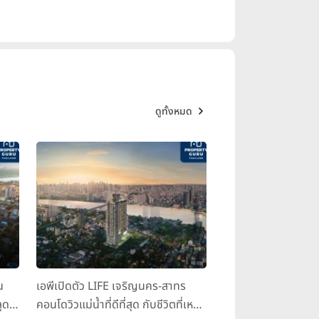
ดูทั้งหมด
น
เอพีเปิดตัว LIFE เจริญนคร-สาทร
ุด
คอนโดวิวแม่น้ำที่ดีที่สุด กับชีวิตที่เหนือ