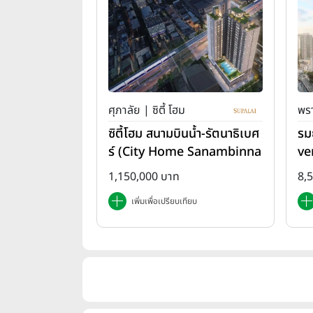
ศุภาลัย | ซิตี้ โฮม
พรา
ซิตี้โฮม สนามบินน้ำ-รัตนาธิเบศ
รม
ร์ (City Home Sanambinna
ve
m-Rattanathibet)
1,150,000 บาท
8,
เพิ่มเพื่อเปรียบเทียบ