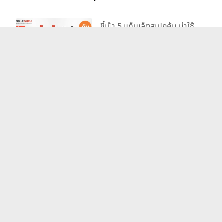
ชี้เป้า 5 แท็บเล็ตสเปกคุ้ม น่าใช้
เรียน ในช่วง 10,000 บาท
ต้อนรับเปิดเทอม 2024
4 มิ.ย. 67
รวมแท็บเล็ตเปิดตัวใหม่และ
เตรียมเปิดตัว ประจำปี 2024
18 ก.ค. 67
แนะนำแอปฯ วาดรูปที่ใช้หาเงิน
ได้ สำหรับสาย Freelance
8 พ.ย. 66