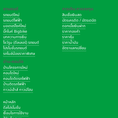
ยานยนต์
การเงิน-การลงทุน
รถยนต์ใหม่
สินเชื่อเงินสด
รถยนต์ไฟฟ้า
บัตรเครดิต / บัตรเดบิต
มอเตอร์ไซค์ใหม่
ดอกเบี้ยเงินฝาก
บิ๊กไบค์ Bigbike
ราคาทองคำ
บทความการเงิน
ราคาหุ้น
โชว์รูม (ดีลเลอร์) รถยนต์
ราคาน้ำมัน
โปรโมชั่นรถยนต์
อัตราแลกเปลี่ยน
รถไมล์น้อยราคาพิเศษ
บ้าน-คอนโด
บ้านโครงการใหม่
คอนโดใหม่
คอนโดติดรถไฟฟ้า
บ้านติดรถไฟฟ้า
ทาวน์เฮ้าส์ ทาวน์โฮม
หน้าหลัก
ดีลโปรโมชั่น
เงื่อนไขการใช้งาน