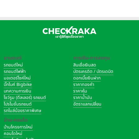
ยานยนต์
การเงิน-การลงทุน
รถยนต์ใหม่
สินเชื่อเงินสด
รถยนต์ไฟฟ้า
บัตรเครดิต / บัตรเดบิต
มอเตอร์ไซค์ใหม่
ดอกเบี้ยเงินฝาก
บิ๊กไบค์ Bigbike
ราคาทองคำ
บทความการเงิน
ราคาหุ้น
โชว์รูม (ดีลเลอร์) รถยนต์
ราคาน้ำมัน
โปรโมชั่นรถยนต์
อัตราแลกเปลี่ยน
รถไมล์น้อยราคาพิเศษ
บ้าน-คอนโด
บ้านโครงการใหม่
คอนโดใหม่