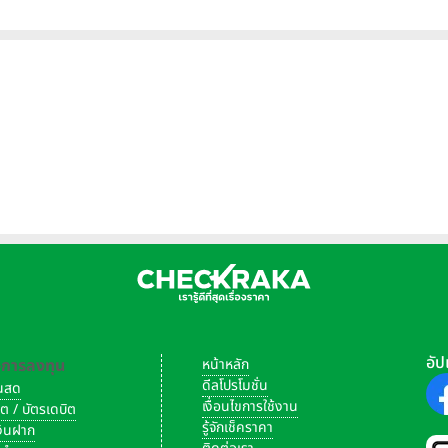
อัป
-การลงทุน
หน้าหลัก
ดีลโปรโมชั่น
งินสด
เงื่อนไขการใช้งาน
ิต / บัตรเดบิต
รู้จักเช็คราคา
เงินฝาก