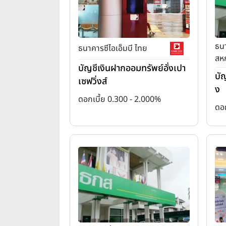
ธน
ธนาคารซีไอเอ็มบี ไทย
สห
บัญชีเงินฝากออมทรัพย์อั่งเปา
บั
เซฟวิ่งส์
ง
ดอกเบี้ย 0.300 - 2.000%
ดอ