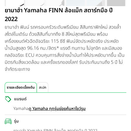
ยามาฮ่า Yamaha FINN ล้อแม็ก สตาร์ทมือ ปี
2022
ยามาฮ่า ฟินน์ รถครอบครัวระดับพรีเมียม สีสันกราฟิกใหม่ สวยล้ำ
สไตล์โมเดิร์น ด้วยสีสันที่มากถึง 8 สีใหม่สุดพรีเมียม พร้อม
เครื่องยนต์หัวฉีดอัจฉริยะ 115 ซีซี ฟินน์จัดประหยัดจริง ประหยัด
น้ำมันสูงสุด 96.16 กม./ลิตร* แรงดี ทนทาน ไม่จุกจิก และมีสมอง
กลอัจฉริยะ ECU ควบคุมการสั่งจ่ายน้ำมันทำให้ประหยัดมากขึ้น เป็น
มิตรกับสิ่งแวดล้อม และครั้งแรกของโลก! รับประกันนานถึง 5 ปี ไม่
จำกัดระยะทาง
รายละเอียดเบื้องต้น
สเปค
แบรนด์
Yamaha
ดู Yamaha ทุกรุ่นย่อย
ค้นหาโชว์รูม
รุ่น
ยามาฮ่า Yamaha FINN ล้อแม็ก สตาร์ทมือ ปี 2022