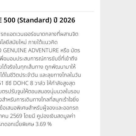
E 500 (Standard) ปี 2026
ถแอดเวนเจอร์ขนาดกลางที่ผสานจิต
ลยีสมัยใหม่ ภายใต้แนวคิด
O GENUINE ADVENTURE หรือ บัตร
พื่อมอบประสบการณ์การขับขี่ที่เข้าถึง
ุยได้จริงในทุกเส้นทาง ถูกพัฒนามาให้
่ได้ในชีวิตประจำวัน และลุยทางไกลในวัน
51 ซีซี DOHC 8 วาล์ว ให้กำลังสูงสุด
เมตรปรับจูนให้ตอบสนองนุ่มนวลในรอบ
งสำหรับการเดินทางไกลที่สนุกเร้าใจยิ่ง
ัดข้อเสนอพิเศษสำหรับผู้จองและออกรถ
ีนาคม 2569 โดยมี คูปองเงินสดมูลค่า
เรทดอกเบี้ยพิเศษ 3.69 %