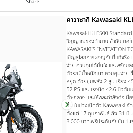
Share
คาวาซากิ Kawasaki KL
Kawasaki KLE500 Standard ร
วิญญาณของตำนานเข้ากับเทคโนโ
KAWASAKI’S INVITATION T
เชิญสู่โลกการผจญภัยที่แท้จริง เ
ง่าย ควบคุมได้มั่นใจ และพร้อมล
ตัวรถมีน้ำหนักเบา ควบคุมง่าย ขี
หยุด ด้วยขุมพลัง 2 สูบ เรียง 4
52 PS และแรงบิด 42.6 นิวตัน
ต่ำ-กลาง และให้พละกำลังต่อเนื่อ
ขึ้น ในช่วงเปิดตัว Kawasaki จ
ตั้งแต่ 17 กุมภาพันธ์ ถึง 31 ม
3,000 บาท,ฟรีประกันภัยชั้น 1,