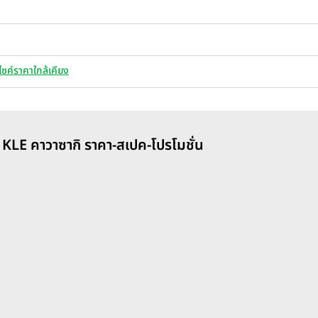
ไซค์ราคาใกล้เคียง
 KLE คาวาซากิ ราคา-สเปค-โปรโมชั่น