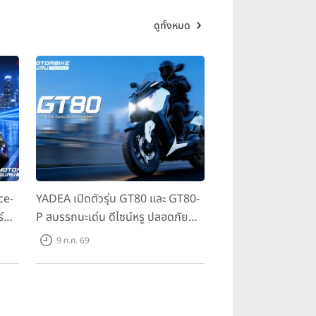
ดูทั้งหมด
ce-
YADEA เปิดตัวรุ่น GT80 และ GT80-
์
P สมรรถนะเด่น ดีไซน์หรู ปลอดภัย
 ใน
ราคาเข้าถึงง่าย จดทะเบียนได้ มี 3 สี
9 ก.ค. 69
ให้เลือก ราคาเริ่มต้นที่ 57,900 บาท