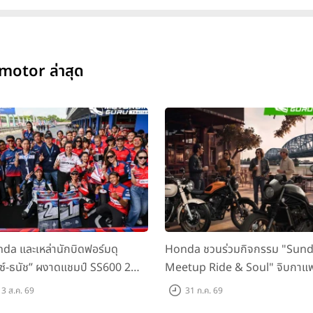
-motor ล่าสุด
da และเหล่านักบิดฟอร์มดุ
Honda ชวนร่วมกิจกรรม "Sun
กซ์-ธนัช” ผงาดแชมป์ SS600 2
Meetup Ride & Soul" จิบกาแ
ติด “ข้าวกล้อง” คว้าที่ 2 ศึก
พูดคุย แลกเปลี่ยนเรื่องราว และขับ
3 ส.ค. 69
31 ก.ค. 69
C Superbike สนาม 2
ไปด้วยกัน 16 ส.ค. นี้