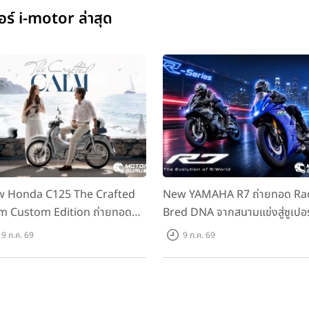
ร์ i-motor ล่าสุด
 Honda C125 The Crafted
New YAMAHA R7 ถ่ายทอด Ra
m Custom Edition ถ่ายทอด
Bred DNA จากสนามแข่งสู่ซูเปอร
มคลาสสิกด้วยคู่สีพิเศษ มากับ
สปอร์ตคลาสกลางที่เข้าถึงได้จริง
9 ก.ค. 69
9 ก.ค. 69
าแนะนำ 99,600 บาท ที่ CUB
ราคาเริ่มต้นที่ 345,000 บาท
se Flagship Store ทั่วประเทศ