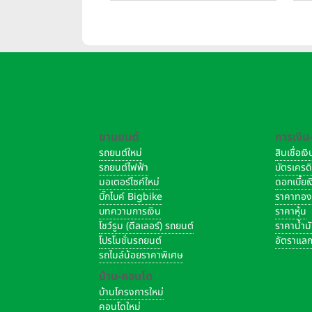
ขับขี่ เสริมศักยภาพตำรวจจราจร
ยานยนต์
การเงิน
รถยนต์ใหม่
สินเชื่อเ
รถยนต์ไฟฟ้า
บัตรเครด
มอเตอร์ไซค์ใหม่
ดอกเบี้ย
บิ๊กไบค์ Bigbike
ราคาทอ
บทความการเงิน
ราคาหุ้น
โชว์รูม (ดีลเลอร์) รถยนต์
ราคาน้ำม
โปรโมชั่นรถยนต์
อัตราแลก
รถไมล์น้อยราคาพิเศษ
บ้าน-คอนโด
บ้านโครงการใหม่
คอนโดใหม่