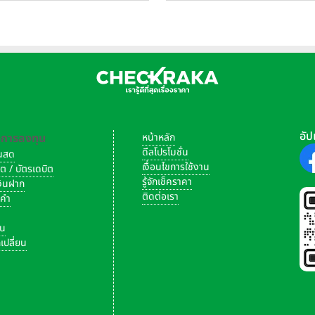
อัป
-การลงทุน
หน้าหลัก
ดีลโปรโมชั่น
งินสด
เงื่อนไขการใช้งาน
ิต / บัตรเดบิต
รู้จักเช็คราคา
เงินฝาก
ติดต่อเรา
งคำ
ัน
เปลี่ยน