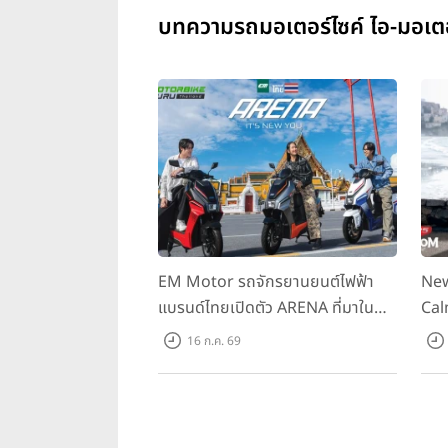
บทความรถมอเตอร์ไซค์ ไอ-มอเตอ
EM Motor รถจักรยานยนต์ไฟฟ้า
New
แบรนด์ไทยเปิดตัว ARENA ที่มาใน
Cal
ราคาพิเศษ 55,500 บาท สำหรับลูกค้า
ควา
16 ก.ค. 69
ที่ออกรถถึง 30 ก.ย. และลูกค้า 555
ราค
คันแรกรับฟรี Adapter Type2 ฟรี
Hou