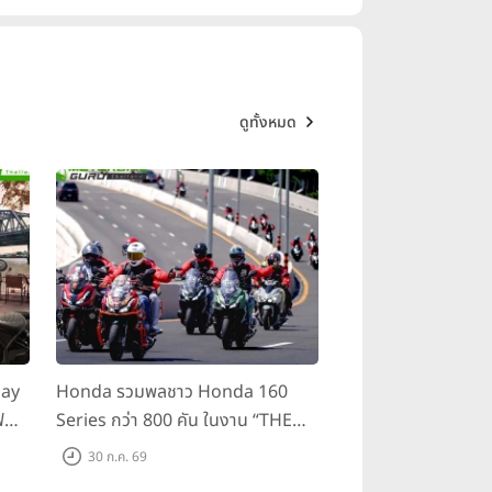
ดูทั้งหมด
day
Honda รวมพลชาว Honda 160
ฟ
Series กว่า 800 คัน ในงาน “THE
ขี่
ONE-SIXTI-ER ตัวจริง 160 RIDE
30 ก.ค. 69
FUN FEST 2026”