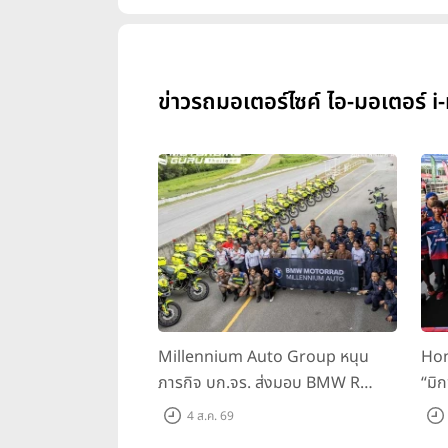
ข่าวรถมอเตอร์ไซค์ ไอ-มอเตอร์ i
Millennium Auto Group หนุน
Hon
ภารกิจ บก.จร. ส่งมอบ BMW R
“มิ
1300 GS และ F 900 GS Adventure
สนาม
4 ส.ค. 69
รวม 28 คัน พร้อม ยกระดับทักษะการ
BRI