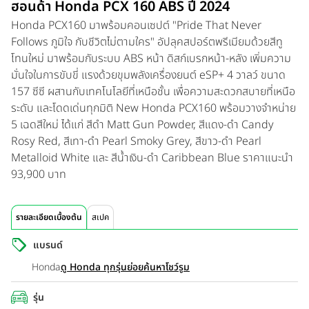
ฮอนด้า Honda PCX 160 ABS ปี 2024
Honda PCX160 มาพร้อมคอนเซปต์ "Pride That Never
Follows ภูมิใจ กับชีวิตไม่ตามใคร" อัปลุคสปอร์ตพรีเมียมด้วยสีทู
โทนใหม่ มาพร้อมกับระบบ ABS หน้า ดิสก์เบรกหน้า-หลัง เพิ่มความ
มั่นใจในการขับขี่ แรงด้วยขุมพลังเครื่องยนต์ eSP+ 4 วาลว์ ขนาด
157 ซีซี ผสานกับเทคโนโลยีที่เหนือชั้น เพื่อความสะดวกสบายที่เหนือ
ระดับ และโดดเด่นทุกมิติ New Honda PCX160 พร้อมวางจำหน่าย
5 เฉดสีใหม่ ได้แก่ สีดำ Matt Gun Powder, สีแดง-ดำ Candy
Rosy Red, สีเทา-ดำ Pearl Smoky Grey, สีขาว-ดำ Pearl
Metalloid White และ สีน้ำเงิน-ดำ Caribbean Blue ราคาแนะนำ
93,900 บาท
รายละเอียดเบื้องต้น
สเปค
แบรนด์
Honda
ดู Honda ทุกรุ่นย่อย
ค้นหาโชว์รูม
รุ่น