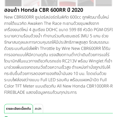
ฮอนด้า Honda CBR 600RR ปี 2020
New CBR600RR ซูเปอร์สปอร์ตในพิกัด 600cc ถูกพัฒนาขึ้นใหม่
ภายใต้แนวคิด Awaken The Race ทะยานด้วยขุมพลังจาก
เครื่องยนต์ใหม่ 4 สูบเรียง DOHC ขนาด 599 ซีซี หัวฉีด PGM-DSFI
ระบายความร้อนด้วยน้ำ ทำงานร่วมกับเซนเซอร์ IMU 5 แกน ช่วย
รักษาสมดุลและการควบคุมรถให้มีประสิทธิภาพสูงสุด รีดสมรรถนะ
ด้วยระบบคันเร่งไฟฟ้า Throttle by Wire New CBR600RR ได้รับ
การออกแบบให้มีความดุดัน แรงเสียดทานต่ำกว่าเดิมด้วยการแอโร่
ไดนามิกส์ในแนวทางเดียวกับรถแข่ง RC213V พร้อม Winglet ที่เข้า
มาช่วยเพิ่มแรงกดขณะวิ่งด้วยความเร็วสูง ตำแหน่งท่านั่งถูกปรับให้
กระชับขึ้นด้วยการลดองศาของถังน้ำมันลง 10 มม. โดดเด่นด้วย
ระบบไฟส่องสว่างแบบ Full LED รอบคัน พร้อมแผงหน้าปัด Full
Color TFT Meter แบบเดียวกับ All New Honda CBR1000RR-R
FIREBLADE แสดงข้อมูลครบถ้วนทุกประการ
รายละเอียดเบื้องต้น
สเปค