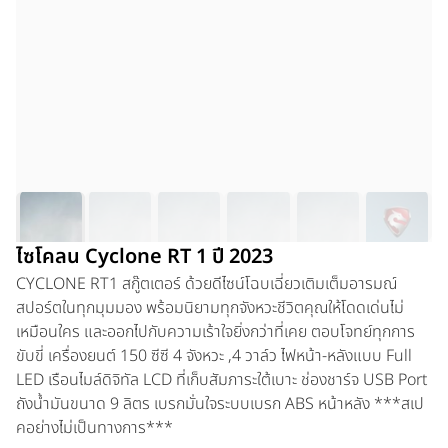
ไซโคลน Cyclone RT 1 ปี 2023
CYCLONE RT1 สกู๊ตเตอร์ ด้วยดีไซน์โฉบเฉี่ยวเติมเต็มอารมณ์
สปอร์ตในทุกมุมมอง พร้อมนิยามทุกจังหวะชีวิตคุณให้โดดเด่นไม่
เหมือนใคร และออกไปกับความเร้าใจยิ่งกว่าที่เคย ตอบโจทย์ทุกการ
ขับขี่ เครื่องยนต์ 150 ซีซี 4 จังหวะ ,4 วาล์ว ไฟหน้า-หลังแบบ Full
LED เรือนไมล์ดิจิทัล LCD ที่เก็บสัมภาระใต้เบาะ ช่องชาร์จ USB Port
ถังน้ำมันขนาด 9 ลิตร เบรกมั่นใจระบบเบรก ABS หน้าหลัง ***สเป
คอย่างไม่เป็นทางการ***