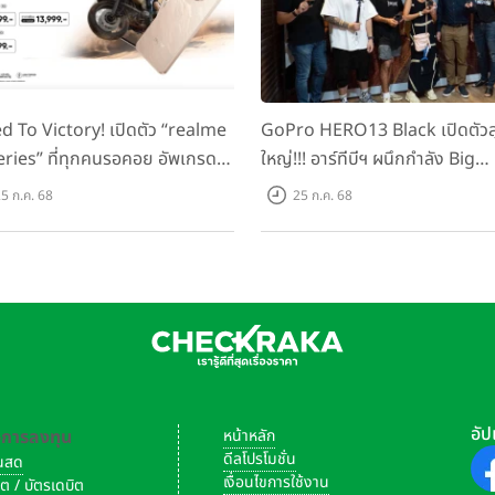
d To Victory! เปิดตัว “realme
GoPro HERO13 Black เปิดตัวสุ
eries” ที่ทุกคนรอคอย อัพเกรด
ใหญ่!!! อาร์ทีบีฯ ผนึกกำลัง Big
็ตตัวแรง ขึ้นแท่น Gaming
Camera และ GoPro จัดกิจกรร
5 ก.ค. 68
25 ก.ค. 68
ator แห่งปี! ในราคาเริ่มต้น
สร้างสรรค์ ‘GoPro...Go Pro
ง 8,999 บาท
Creators’
อัป
-การลงทุน
หน้าหลัก
ดีลโปรโมชั่น
งินสด
เงื่อนไขการใช้งาน
ิต / บัตรเดบิต