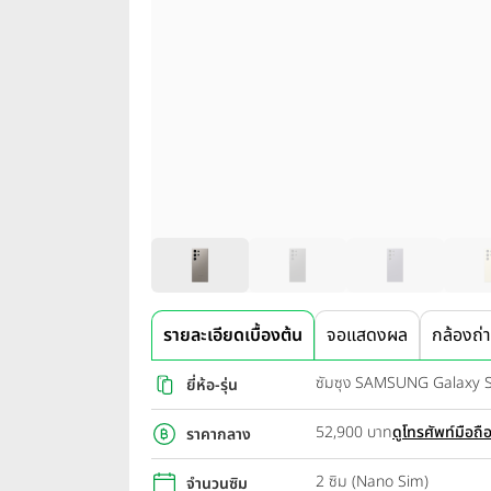
รายละเอียดเบื้องต้น
จอแสดงผล
กล้องถ่
ซัมซุง SAMSUNG Galaxy 
ยี่ห้อ-รุ่น
52,900 บาท
ดูโทรศัพท์มือถื
ราคากลาง
2 ซิม (Nano Sim)
จำนวนซิม