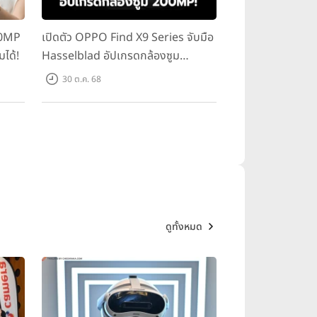
00MP
เปิดตัว OPPO Find X9 Series จับมือ
มได้!
Hasselblad อัปเกรดกล้องซูม
200MP!
30 ต.ค. 68
ดูทั้งหมด