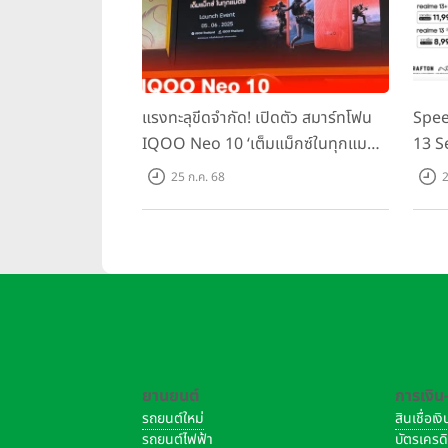
แรงทะลุขีดจำกัด! เปิดตัว สมาร์ทโฟน
Spee
IQOO Neo 10 ‘เต็มแม็กซ์ในทุกแมตช์’
13 S
ในราคาเริ่มต้นเพียง 15,900 บาท
ชิปเซ
25 ก.ค. 68
2
Domin
เพีย
ยานยนต์
การเงิน
รถยนต์ใหม่
สินเชื่อเ
รถยนต์ไฟฟ้า
บัตรเครด