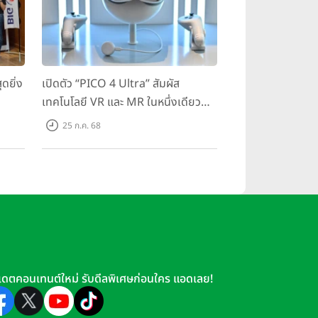
ดยิ่ง
เปิดตัว “PICO 4 Ultra” สัมผัส
เทคโนโลยี VR และ MR ในหนึ่งเดียว
มสุด
ยกระดับการทำงานและความบันเทิง
25 ก.ค. 68
ตอบโจทย์โลกเสมือนจริงที่คมชัดยิ่ง
กว่าเคย
เดตคอนเทนต์ใหม่ รับดีลพิเศษก่อนใคร แอดเลย!