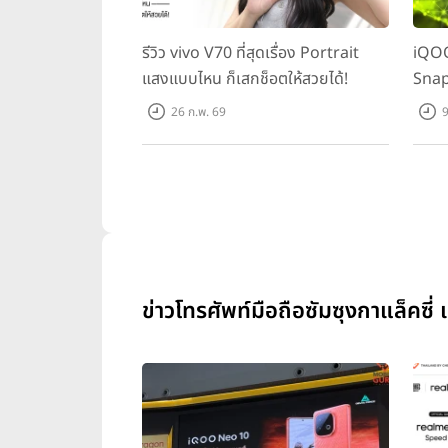
รีวิว vivo V70 ที่สุดเรื่อง Portrait
iQOO
แสงแบบไหน ก็เสกช็อตให้สวยได้!
Snap
ทุกเก
26 ก.พ. 69
9
ข่าวโทรศัพท์มือถือซัมซุงกาแล็คซ