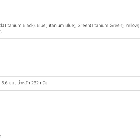
k(Titanium Black), Blue(Titanium Blue), Green(Titanium Green), Yellow(Ti
)
 8.6 มม., น้ำหนัก 232 กรัม
h