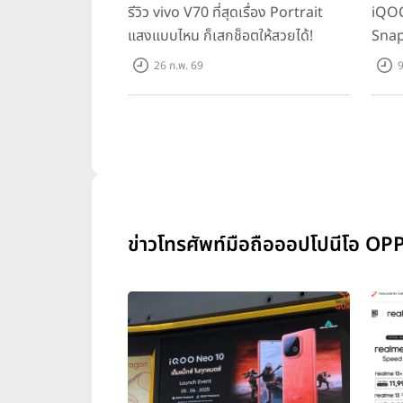
รีวิว vivo V70 ที่สุดเรื่อง Portrait
iQOO
แสงแบบไหน ก็เสกช็อตให้สวยได้!
Snap
ทุกเก
26 ก.พ. 69
9
ข่าวโทรศัพท์มือถือออปโปนีโอ OP