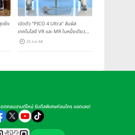
ดยิ่ง
เปิดตัว “PICO 4 Ultra” สัมผัส
เทคโนโลยี VR และ MR ในหนึ่งเดียว
มสุด
ยกระดับการทำงานและความบันเทิง
25 ก.ค. 68
ตอบโจทย์โลกเสมือนจริงที่คมชัดยิ่ง
กว่าเคย
เดตคอนเทนต์ใหม่ รับดีลพิเศษก่อนใคร แอดเลย!