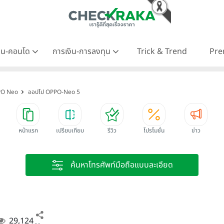
าน-คอนโด
การเงิน-การลงทุน
Trick & Trend
Pre
PO Neo
ออปโป OPPO-Neo 5
หน้าแรก
เปรียบเทียบ
รีวิว
โปรโมชั่น
ข่าว
ค้นหาโทรศัพท์มือถือแบบละเอียด
29,124