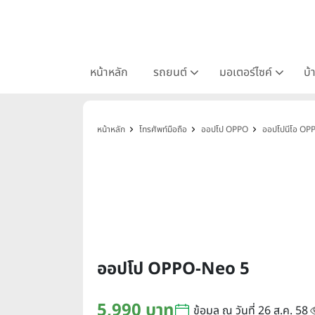
หน้าหลัก
รถยนต์
มอเตอร์ไซค์
บ้
หน้าหลัก
โทรศัพท์มือถือ
ออปโป OPPO
ออปโปนีโอ OP
ออปโป OPPO-Neo 5
5,990 บาท
ข้อมูล ณ วันที่ 26 ส.ค. 58