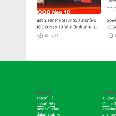
แรงทะลุขีดจำกัด! เปิดตัว สมาร์ทโฟน
Spee
IQOO Neo 10 ‘เต็มแม็กซ์ในทุกแมตช์’
13 S
ในราคาเริ่มต้นเพียง 15,900 บาท
ชิปเซ
25 ก.ค. 68
2
Domin
เพีย
ยานยนต์
การเงิน
รถยนต์ใหม่
สินเชื่อเ
รถยนต์ไฟฟ้า
บัตรเครด
มอเตอร์ไซค์ใหม่
ดอกเบี้ย
บิ๊กไบค์ Bigbike
ราคาทอ