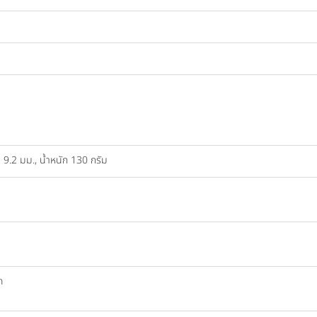
 9.2 มม., น้ำหนัก 130 กรัม
h