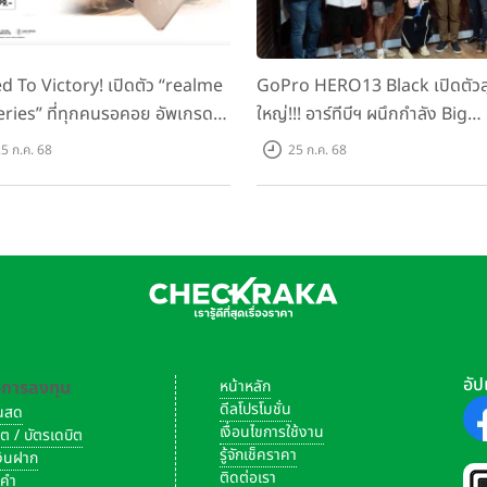
d To Victory! เปิดตัว “realme
GoPro HERO13 Black เปิดตัวสุ
eries” ที่ทุกคนรอคอย อัพเกรด
ใหญ่!!! อาร์ทีบีฯ ผนึกกำลัง Big
็ตตัวแรง ขึ้นแท่น Gaming
Camera และ GoPro จัดกิจกรร
5 ก.ค. 68
25 ก.ค. 68
ator แห่งปี! ในราคาเริ่มต้น
สร้างสรรค์ ‘GoPro...Go Pro
ง 8,999 บาท
Creators’
อัป
-การลงทุน
หน้าหลัก
ดีลโปรโมชั่น
งินสด
เงื่อนไขการใช้งาน
ิต / บัตรเดบิต
รู้จักเช็คราคา
เงินฝาก
ติดต่อเรา
งคำ