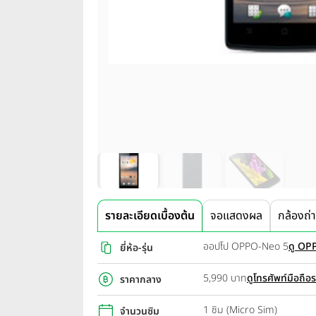
รายละเอียดเบื้องต้น
จอแสดงผล
กล้องถ่
ออปโป OPPO-Neo 5
ดู OPP
ยี่ห้อ-รุ่น
5,990 บาท
ดูโทรศัพท์มือถือ
ราคากลาง
1 ซิม (Micro Sim)
จำนวนซิม