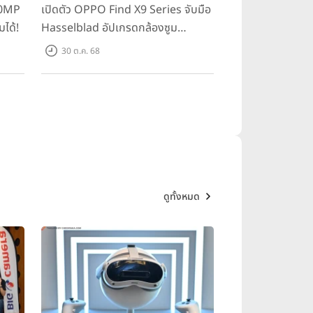
00MP
เปิดตัว OPPO Find X9 Series จับมือ
มได้!
Hasselblad อัปเกรดกล้องซูม
200MP!
30 ต.ค. 68
ดูทั้งหมด