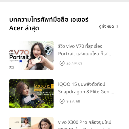
บทความโทรศัพท์มือถือ เอเซอร์
ดูทั้งหมด
Acer ล่าสุด
รีวิว vivo V70 ที่สุดเรื่อง
Portrait แสงแบบไหน ก็เส
กช็อตให้สวยได้!
26 ก.พ. 69
iQOO 15 ขุมพลังตัวท็อป
Snapdragon 8 Elite Gen 5
เล่นลื่นทุกเกม!
9 ธ.ค. 68
vivo X300 Pro กล้องซูมใหม่