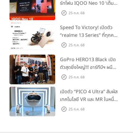
ร์ทโฟน IQOO Neo 10 ‘เต็ม
แม็กซ์ในทุกแมตช์’ ในราคาเริ่ม
25 ก.ค. 68
ต้นเพียง 15,900 บาท
Speed To Victory! เปิดตัว
“realme 13 Series” ที่ทุกคน
รอคอย อัพเกรดชิปเซ็ตตัวแรง
25 ก.ค. 68
ขึ้นแท่น Gaming
Dominator แห่งปี! ในราคา
GoPro HERO13 Black เปิด
เริ่มต้นเพียง 8,999 บาท
ตัวสุดยิ่งใหญ่!!! อาร์ทีบีฯ ผนึก
กำลัง Big Camera และ
25 ก.ค. 68
GoPro จัดกิจกรรมสุด
สร้างสรรค์ ‘GoPro...Go Pro
เปิดตัว “PICO 4 Ultra” สัมผัส
Creators’
เทคโนโลยี VR และ MR ในหนึ่ง
เดียว ยกระดับการทำงานและ
25 ก.ค. 68
ความบันเทิง ตอบโจทย์โลก
เสมือนจริงที่คมชัดยิ่งกว่าเคย