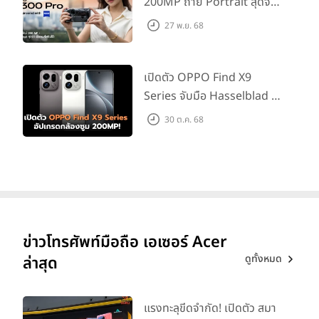
200MP ถ่าย Portrait สุดจัด
ต่อเลนส์เสริมได้!
27 พ.ย. 68
เปิดตัว OPPO Find X9
Series จับมือ Hasselblad อัป
เกรดกล้องซูม 200MP!
30 ต.ค. 68
ข่าวโทรศัพท์มือถือ เอเซอร์ Acer
ดูทั้งหมด
ล่าสุด
แรงทะลุขีดจำกัด! เปิดตัว สมา