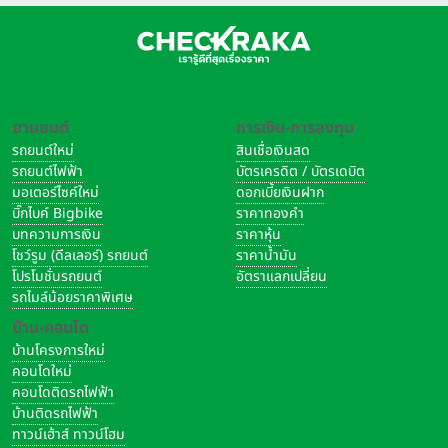
ยานยนต์
การเงิน-การลงทุน
รถยนต์ใหม่
สินเชื่อเงินสด
รถยนต์ไฟฟ้า
บัตรเครดิต / บัตรเดบิต
มอเตอร์ไซค์ใหม่
ดอกเบี้ยเงินฝาก
บิ๊กไบค์ Bigbike
ราคาทองคำ
บทความการเงิน
ราคาหุ้น
โชว์รูม (ดีลเลอร์) รถยนต์
ราคาน้ำมัน
โปรโมชั่นรถยนต์
อัตราแลกเปลี่ยน
รถไมล์น้อยราคาพิเศษ
บ้าน-คอนโด
บ้านโครงการใหม่
คอนโดใหม่
คอนโดติดรถไฟฟ้า
บ้านติดรถไฟฟ้า
ทาวน์เฮ้าส์ ทาวน์โฮม