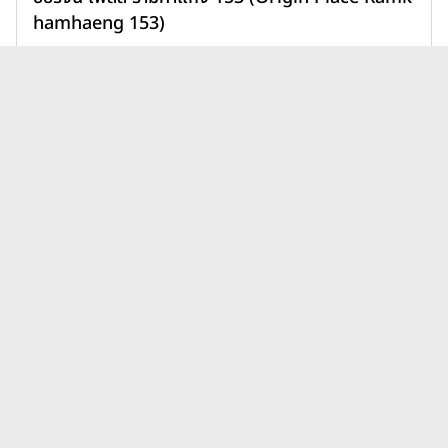
hamhaeng 153)
1,890,000 บาท
เพิ่มเพื่อเปรียบเทียบ
บทความคอนโดยูทีลิตี้ เรียล เอส
ดูทั้งหมด
เตท ดิ เอ็กเซล ไฮด์อะเวย์ ล่าสุด
นิติบุคคลคอนโดมีหน้าที่อะไร?
เบื้องหลังการอยู่อาศัยที่ราบรื่น
กว่าที่คิด
31 ก.ค. 69