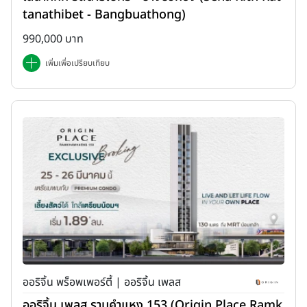
tanathibet - Bangbuathong)
990,000 บาท
เพิ่มเพื่อเปรียบเทียบ
ออริจิ้น พร็อพเพอร์ตี้ | ออริจิ้น เพลส
ออริจิ้น เพลส รามคำแหง 153 (Origin Place Ramk