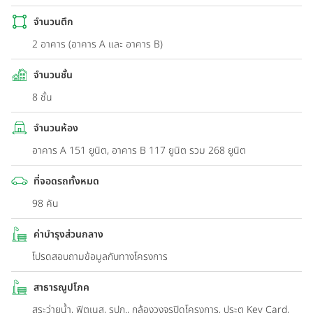
จำนวนตึก
2 อาคาร (อาคาร A และ อาคาร B)
จำนวนชั้น
8 ชั้น
จำนวนห้อง
อาคาร A 151 ยูนิต, อาคาร B 117 ยูนิต รวม 268 ยูนิต
ที่จอดรถทั้งหมด
98 คัน
ค่าบำรุงส่วนกลาง
โปรดสอบถามข้อมูลกับทางโครงการ
สาธารณูปโภค
สระว่ายน้ำ, ฟิตเนส, รปภ., กล้องวงจรปิดโครงการ, ประตู Key Card,