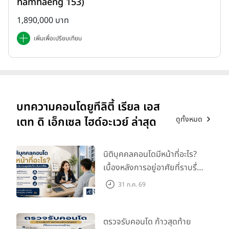
hamhaeng 153)
1,890,000 บาท
เพิ่มเพื่อเปรียบเทียบ
บทความคอนโดยูทีลิตี้ เรียล เอส
ดูทั้งหมด
เตท ดิ เอ็กเซล ไฮด์อะเวย์ ล่าสุด
นิติบุคคลคอนโดมีหน้าที่อะไร?
เบื้องหลังการอยู่อาศัยที่ราบรื่น
กว่าที่คิด
31 ก.ค. 69
ตรวจรับคอนโด ก้าวสุดท้าย