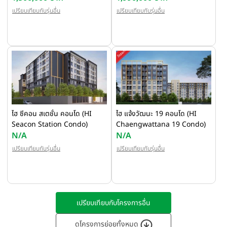
เปรียบเทียบกับรุ่นอื่น
เปรียบเทียบกับรุ่นอื่น
ไฮ ซีคอน สเตชั่น คอนโด (HI
ไฮ แจ้งวัฒนะ 19 คอนโด (HI
Seacon Station Condo)
Chaengwattana 19 Condo)
N/A
N/A
เปรียบเทียบกับรุ่นอื่น
เปรียบเทียบกับรุ่นอื่น
เปรียบเทียบกับโครงการอื่น
ดูโครงการย่อยทั้งหมด