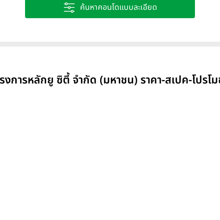
ค้นหาคอนโดแบบละเอียด
รงการหลักยู ซิตี้ จำกัด (มหาชน) ราคา-สเปค-โปรโมช