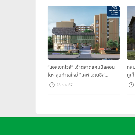
“แอสเซทไวส์” เจ้าตลาดแคมปัสคอน
กลุ่
โดฯ ลุยทำเลใหม่ "เคฟ เจเนซิส
ภูเก
นครปฐม" จับมือพาร์ทเนอร์ "อินฟินิท
ว ภู
26 ก.ค. 67
เรียลเอสเตท”