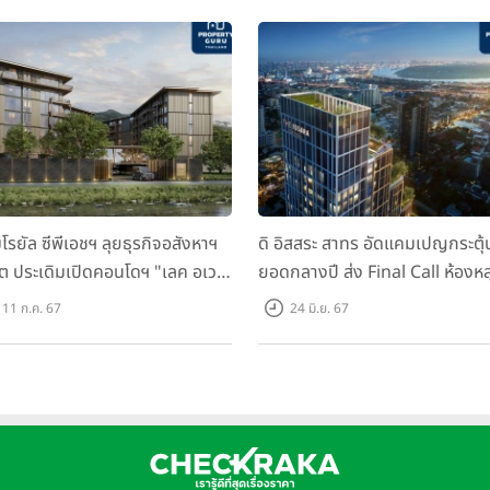
มโรยัล ซีพีเอชฯ ลุยธุรกิจอสังหาฯ
ดิ อิสสระ สาทร อัดแคมเปญกระตุ้
็ต ประเดิมเปิดคอนโดฯ "เลค อเวนิ
ยอดกลางปี ส่ง Final Call ห้องหล
เก็ต" พรีเซลสิงหาคมนี้
ดาวน์ หั่นราคาเริ่มต้น 4.99 ลบ.
11 ก.ค. 67
24 มิ.ย. 67