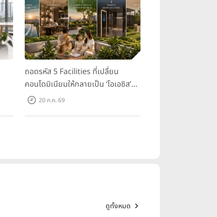
ถอดรหัส 5 Facilities ที่เปลี่ยน
คอนโดมิเนียมให้กลายเป็น ‘โอเอซิส’
ส่วนตัวกลางเมือง
20 ก.ค. 69
ดูทั้งหมด