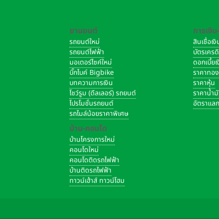
ยานยนต์
การเงิน
รถยนต์ใหม่
สินเชื่อเ
รถยนต์ไฟฟ้า
บัตรเครด
มอเตอร์ไซค์ใหม่
ดอกเบี้ย
บิ๊กไบค์ Bigbike
ราคาทอ
บทความการเงิน
ราคาหุ้น
โชว์รูม (ดีลเลอร์) รถยนต์
ราคาน้ำม
โปรโมชั่นรถยนต์
อัตราแลก
รถไมล์น้อยราคาพิเศษ
บ้าน-คอนโด
บ้านโครงการใหม่
คอนโดใหม่
คอนโดติดรถไฟฟ้า
บ้านติดรถไฟฟ้า
ทาวน์เฮ้าส์ ทาวน์โฮม