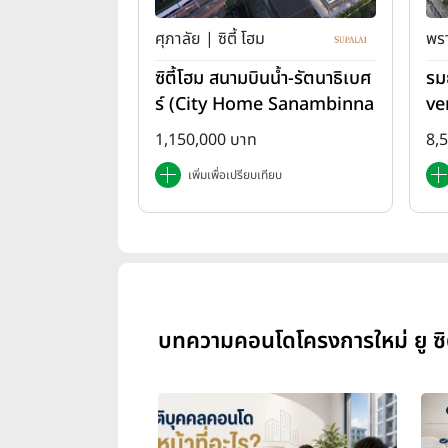
ศุภาลัย | ซิตี้ โฮม
พรา
ซิตี้โฮม สนามบินน้ำ-รัตนาธิเบศ
รม
ร์ (City Home Sanambinna
ve
m-Rattanathibet)
1,150,000 บาท
8,
เพิ่มเพื่อเปรียบเทียบ
บทความคอนโดโครงการใหม่ ยู ซิตี