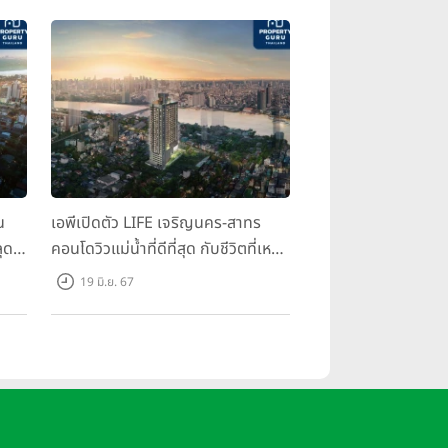
น
เอพีเปิดตัว LIFE เจริญนคร-สาทร
ุด
คอนโดวิวแม่น้ำที่ดีที่สุด กับชีวิตที่เหนือ
กว่าในทุกมิติ ห้องชุดดีไซน์ใหม่สูง 3
19 มิ.ย. 67
เมตร เริ่ม 3.59 ล้านบาท