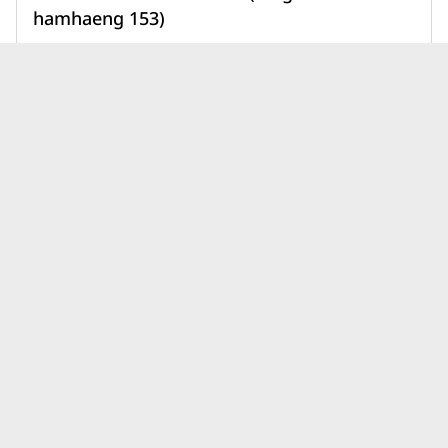
hamhaeng 153)
1,890,000 บาท
เพิ่มเพื่อเปรียบเทียบ
บทความคอนโดพฤกษา เรียลเอส
ดูทั้งหมด
เตท พลัมคอนโด ล่าสุด
นิติบุคคลคอนโดมีหน้าที่อะไร?
เบื้องหลังการอยู่อาศัยที่ราบรื่น
กว่าที่คิด
31 ก.ค. 69