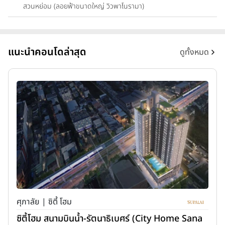
สวนหย่อม (ลอยฟ้าขนาดใหญ่ วิวพาโนรามา)
แนะนำคอนโดล่าสุด
ดูทั้งหมด
ศุภาลัย | ซิตี้ โฮม
ซิตี้โฮม สนามบินน้ำ-รัตนาธิเบศร์ (City Home Sana