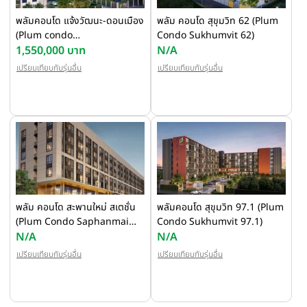
พลัมคอนโด แจ้งวัฒนะ-ดอนเมือง
พลัม คอนโด สุขุมวิท 62 (Plum
(Plum condo
Condo Sukhumvit 62)
Chaengwattana-
1,550,000 บาท
N/A
Donmueang)
เปรียบเทียบกับรุ่นอื่น
เปรียบเทียบกับรุ่นอื่น
พลัม คอนโด สะพานใหม่ สเตชั่น
พลัมคอนโด สุขุมวิท 97.1 (Plum
(Plum Condo Saphanmai
Condo Sukhumvit 97.1)
Station)
N/A
N/A
เปรียบเทียบกับรุ่นอื่น
เปรียบเทียบกับรุ่นอื่น