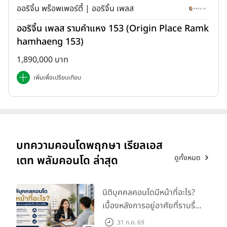
ออริจิ้น พร็อพเพอร์ตี้ | ออริจิ้น เพลส
ออริจิ้น เพลส รามคำแหง 153 (Origin Place Ramk
hamhaeng 153)
1,890,000 บาท
เพิ่มเพื่อเปรียบเทียบ
บทความคอนโดพฤกษา เรียลเอส
ดูทั้งหมด
เตท พลัมคอนโด ล่าสุด
นิติบุคคลคอนโดมีหน้าที่อะไร?
เบื้องหลังการอยู่อาศัยที่ราบรื่น
กว่าที่คิด
31 ก.ค. 69