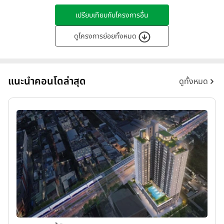
เปรียบเทียบกับโครงการอื่น
ดูโครงการย่อยทั้งหมด
แนะนำคอนโดล่าสุด
ดูทั้งหมด