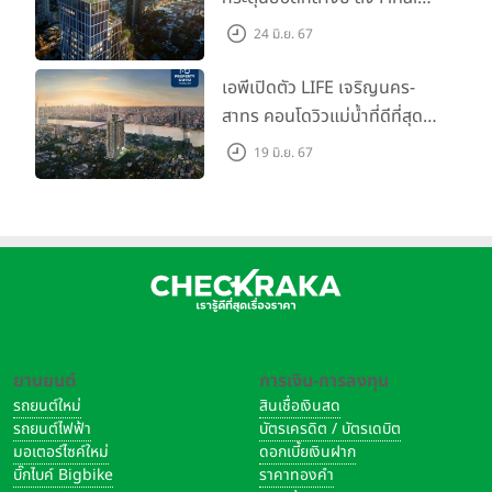
Call ห้องหลุดดาวน์ หั่นราคา
24 มิ.ย. 67
เริ่มต้น 4.99 ลบ.
เอพีเปิดตัว LIFE เจริญนคร-
สาทร คอนโดวิวแม่น้ำที่ดีที่สุด
กับชีวิตที่เหนือกว่าในทุกมิติ
19 มิ.ย. 67
ห้องชุดดีไซน์ใหม่สูง 3 เมตร
เริ่ม 3.59 ล้านบาท
ยานยนต์
การเงิน-การลงทุน
รถยนต์ใหม่
สินเชื่อเงินสด
รถยนต์ไฟฟ้า
บัตรเครดิต / บัตรเดบิต
มอเตอร์ไซค์ใหม่
ดอกเบี้ยเงินฝาก
บิ๊กไบค์ Bigbike
ราคาทองคำ