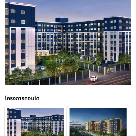
โครงการคอนโด