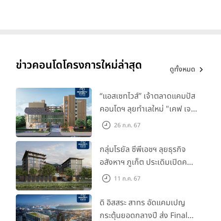
ข่าวคอนโดโครงการใหม่ล่าสุด
ดูทั้งหมด
“แอสเซทไวส์” เจ้าตลาดแคมปัส
คอนโดฯ ลุยทำเลใหม่ "เคฟ เจ
เนซิส นครปฐม" จับมือพาร์ท
26 ก.ค. 67
เนอร์ "อินฟินิท เรียลเอสเตท”
กลุ่มโรยัล ซีพีเอชฯ ลุยธุรกิจ
อสังหาฯ ภูเก็ต ประเดิมเปิดคอน
โดฯ "เลค อเวนิว ภูเก็ต" พรีเซล
11 ก.ค. 67
สิงหาคมนี้
ดิ อิสสระ สาทร อัดแคมเปญ
กระตุ้นยอดกลางปี ส่ง Final