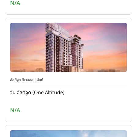
N/A
อัลติจูด ดีเวลลอปเม้นท์
วัน อัลติจูด (One Altitude)
N/A