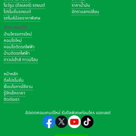
โชว์รูม (ดีลเลอร์) รถยนต์
ราคาน้ำมัน
โปรโมชั่นรถยนต์
อัตราแลกเปลี่ยน
รถไมล์น้อยราคาพิเศษ
บ้าน-คอนโด
บ้านโครงการใหม่
คอนโดใหม่
คอนโดติดรถไฟฟ้า
บ้านติดรถไฟฟ้า
ทาวน์เฮ้าส์ ทาวน์โฮม
หน้าหลัก
ดีลโปรโมชั่น
เงื่อนไขการใช้งาน
รู้จักเช็คราคา
ติดต่อเรา
อัปเดตคอนเทนต์ใหม่ รับดีลพิเศษก่อนใคร แอดเลย!