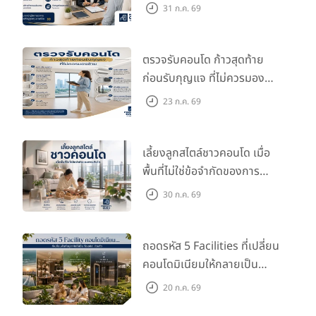
กว่าที่คิด
31 ก.ค. 69
ตรวจรับคอนโด ก้าวสุดท้าย
ก่อนรับกุญแจ ที่ไม่ควรมอง
ข้าม
23 ก.ค. 69
เลี้ยงลูกสไตล์ชาวคอนโด เมื่อ
พื้นที่ไม่ใช่ข้อจำกัดของการ
เติบโต
30 ก.ค. 69
ถอดรหัส 5 Facilities ที่เปลี่ยน
คอนโดมิเนียมให้กลายเป็น
‘โอเอซิส’ ส่วนตัวกลางเมือง
20 ก.ค. 69