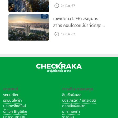
Call ห้องหลุดดาวน์ หั่นราคา
24 มิ.ย. 67
เริ่มต้น 4.99 ลบ.
เอพีเปิดตัว LIFE เจริญนคร-
สาทร คอนโดวิวแม่น้ำที่ดีที่สุด
กับชีวิตที่เหนือกว่าในทุกมิติ
19 มิ.ย. 67
ห้องชุดดีไซน์ใหม่สูง 3 เมตร
เริ่ม 3.59 ล้านบาท
ยานยนต์
การเงิน-การลงทุน
รถยนต์ใหม่
สินเชื่อเงินสด
รถยนต์ไฟฟ้า
บัตรเครดิต / บัตรเดบิต
มอเตอร์ไซค์ใหม่
ดอกเบี้ยเงินฝาก
บิ๊กไบค์ Bigbike
ราคาทองคำ
บทความการเงิน
ราคาหุ้น