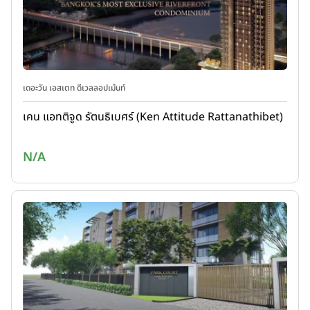
เดอะวัน เอสเตท ดีเวลลอปเม้นท์
เคน แอทติจูด รัตนธิเบศร์ (Ken Attitude Rattanathibet)
N/A