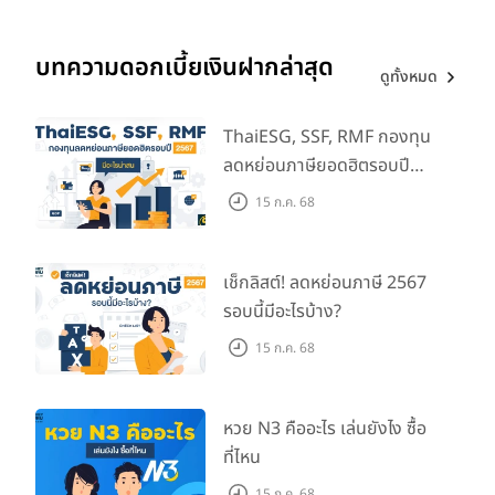
เงินรางวัล ไม่น้อยกว่า 23% เป็นรายได้แผ่นดิน และไม่เกินกว่า 17%
เป็นค่าใช้จ่ายในการบริหาร หากในงวดใดไม่มีผู้ถูกรางวัล จะสมทบเงิน
บทความดอกเบี้ยเงินฝากล่าสุด
รางวัลในงวดถัดไป แต่หากงวดถัดไปไม่มีผู้ถูกรางวัลอีก เงินรางวัลจะ
ดูทั้งหมด
เป็นรายได้แผ่นดิน
- รางวัล 3 ตัวตรง ได้รับการจัดสรรเงินรางวัล 30% ของเงินรางวัลโดย
ThaiESG, SSF, RMF กองทุน
รวม
ลดหย่อนภาษียอดฮิตรอบปี
- รางวัล 3 ตัวสลับหลัก ได้รับการจัดสรรเงินรางวัล 30% ของเงินรางวัล
2567 มีอะไรน่าสน
15 ก.ค. 68
โดยรวม
- รางวัล 2 ตัวตรง รับการจัดสรรเงินรางวัล 39% ของเงินรางวัลโดยรวม
- รางวัลพิเศษ หรือแจ็กพอต มีสัดส่วนเงินรางวัล 1%
เช็กลิสต์! ลดหย่อนภาษี 2567
รอบนี้มีอะไรบ้าง?
15 ก.ค. 68
✅
ถูกหวย N3 รับรางวัลที่ไหน มีค่าธรรมเนียมมั้ย
✅
หากถูกรางวัลจะได้รับการเตือนในแอปฯ เป๋าตัง และกดรับเงินผ่านแอปฯ
หวย N3 คืออะไร เล่นยังไง ซื้อ
ได้เลย โดยจะมีค่าอากรแสตมป์ 1 บาท ต่อเงินรางวัล 200 บาท
ที่ไหน
15 ก.ค. 68