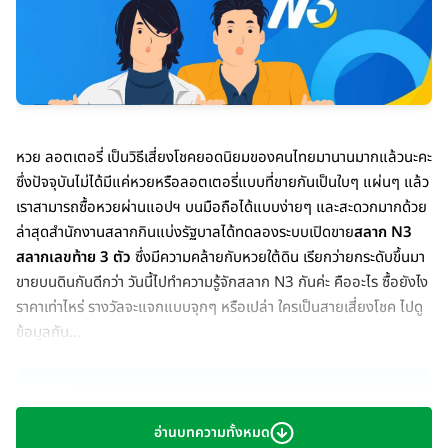
หวย ลอตเตอรี่ เป็นวิธีเสี่ยงโชคยอดนิยมของคนไทยมานานมากแล้วนะคะ
ซึ่งปัจจุบันไม่ได้มีแค่หวยหรือลอตเตอรี่แบบที่ขายกันเป็นใบๆ แผ่นๆ แล้ว
เราสามารถซื้อหวยผ่านแอปฯ บนมือถือได้แบบง่ายๆ และสะดวกมากด้วย
ล่าสุดสำนักงานสลากกินแบ่งรัฐบาลได้ทดลองระบบเปิดขาย
สลาก N3
สลากเลขท้าย 3 ตัว
ซึ่งมีความคล้ายกับหวยใต้ดิน เรียกว่ายกระดับขึ้นมา
ขายบนดินกันดีกว่า วันนี้ไปทำความรู้จักสลาก N3 กันค่ะ คืออะไร ซื้อยังไง
ราคาเท่าไหร่ รางวัลจะแจกแบบจุกๆ หรือเปล่า ใครเป็นสายเสี่ยงโชค ไปดู
ข้อมูลกัน...
อ่านบทความทั้งหมด