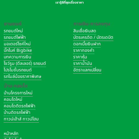
ขอบคุณข้อมูล : ThaiPBS, Bangkokbiznews, Matichon
ยานยนต์
การเงิน-การลงทุน
แท็กที่เกี่ยวข้อง
สลากกินแบ่งรัฐบาล
รถยนต์ใหม่
สินเชื่อเงินสด
รถยนต์ไฟฟ้า
บัตรเครดิต / บัตรเดบิต
มอเตอร์ไซค์ใหม่
ดอกเบี้ยเงินฝาก
บิ๊กไบค์ Bigbike
ราคาทองคำ
เขียนโดย
บทความการเงิน
ราคาหุ้น
เช็คราคา.คอม
โชว์รูม (ดีลเลอร์) รถยนต์
ราคาน้ำมัน
Money Guru
โปรโมชั่นรถยนต์
อัตราแลกเปลี่ยน
รถไมล์น้อยราคาพิเศษ
บ้าน-คอนโด
บ้านโครงการใหม่
คอนโดใหม่
พูดคุยกับกูรูได้ที่
คอนโดติดรถไฟฟ้า
บ้านติดรถไฟฟ้า
ทาวน์เฮ้าส์ ทาวน์โฮม
หน้าหลัก