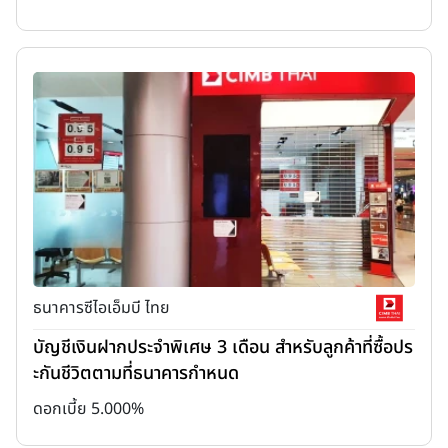
ตัวอย่างการเช็กจุดจำหน่ายสลากจากเว็บไซต์ tungngern.krungthai
✅
รางวัลหวย N3 มีกี่รางวัล มูลค่าเท่าไหร่
✅
ธนาคารซีไอเอ็มบี ไทย
แบ่งรางวัลออกเป็น 4 ประเภท
บัญชีเงินฝากประจำพิเศษ 3 เดือน สำหรับลูกค้าที่ซื้อปร
- รางวัล 3 ตัวตรง คือ เลขสลากฯ ทั้ง 3 หลักตรงกับผลการออกรางวัล
ะกันชีวิตตามที่ธนาคารกำหนด
สามตรง โดยจะอ้างอิงเลขท้าย 3 ตัวของรางวัลที่ 1 ของสลากหกหลัก
ดอกเบี้ย 5.000%
- รางวัล 3 ตัวสลับหลัก คือ เลขสลากฯ ตรงกับผลการออกรางวัลสาม
ตรง แต่สลับหลัก