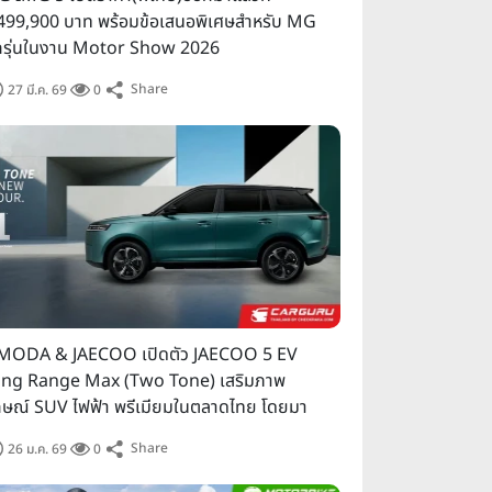
499,900 บาท พร้อมข้อเสนอพิเศษสำหรับ MG
กรุ่นในงาน Motor Show 2026
Share
27 มี.ค. 69
0
ความสูงต่ำกว่า 120 ซม. ไม่เสีย
 น. (สื่อมวลชน), ตั้งแต่เวลา
 10:30 – 18:00 น. เลาโดยประมาณ
MODA & JAECOO เปิดตัว JAECOO 5 EV
เสาร์-วันอาทิตย์ เวลา 11:00 น. –
ng Range Max (Two Tone) เสริมภาพ
กษณ์ SUV ไฟฟ้า พรีเมียมในตลาดไทย โดยมา
้อมราคาพิเศษ 649,000 บาท
Share
26 ม.ค. 69
0