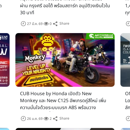
ด
ผ่าน กรุงศรี ออโต้ พร้อมสตาร์ท อนุมัติวงเงินไวใน
1,
30 นาที
ทุ
Share
27 มี.ค. 69
0
ัน สามารถเข้าชมงานได้ตั้งแต่วันที่ 25 มีนาคม - 5 เมษายน 2569 เด็ก
แบรนด์รถยนต์) : วันจันทร์ที่ 23 มีนาคม 2569 ตั้งแต่เวลา 8:30 – 22:00
pecial Guest)
(แบรนด์รถจักรยานยนต์) : วันอังคารที่ 24 มีนาคม 2569 ตั้งแต่เวลา
:30 – 18:00 น. (VIP & Special Guest)
CUB House by Honda เปิดตัว New
O
พุธที่ 25 มีนาคม – วันอาทิตย์ที่ 5 เมษายน 2569 รวมระยะเวลา 12 วัน วัน
Monkey และ New C125 อัพเกรดคู่สีใหม่ เพิ่ม
Lo
ความมั่นใจด้วยระบบเบรก ABS พร้อมวาง
ลั
:00 - 22:00 น.
จำหน่ายแล้ววันนี้ทั่วประเทศ
พร
Share
26 ม.ค. 69
2