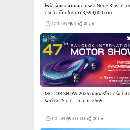
ไฟฟ้ารุ่นแรกจากเจเนอเรชั่น Neue Klasse เปิ
ตัวแล้วที่ไทยในราคา 3,599,000 บาท
บัตรเข้าชมงาน
Share
27 มี.ค. 69
0
ราคาบัตรชมงาน 100 บาท/คน/ว
ค่าใช้จ่าย
ช่วงเวลาจัดงาน
วัน Press Day และ VIP Day (
12:00 – 22:00 น. (VIP & S
วัน Press Day และ VIP Day 
(สื่อมวลชน), ตั้งแต่เวลา 10
MOTOR SHOW 2026 มอเตอร์โชว์ ครั้งที่ 47
วันสำหรับประชาชนทั่วไป : วัน
ระหว่าง 25 มี.ค. - 5 เม.ย. 2569
22:00 น. วันธรรมดา เวลา 12
Share
6 มี.ค. 69
215,185
สถานที่จัดงาน