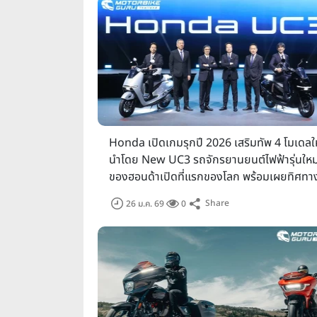
อาคารชาเลนเจอร์ 1-3, และ E
“ส่วนผู้เข้าชมงานที่ต้องการทดลอ
รองรับการทดลองขับรถยนต์รุ่นใ
เทคโนโลยี และระบบความปลอดภัยขอ
ประสบการณ์ของงานในปีนี้ให้สมบูร
Honda เปิดเกมรุกปี 2026 เสริมทัพ 4 โมเดลใ
มอเตอร์โชว์…เปย์
นำโดย New UC3 รถจักรยานยนต์ไฟฟ้ารุ่นใหม
ของฮอนด้าเปิดที่แรกของโลก พร้อมเผยทิศทา
ธุรกิจเขย่าตลาดเมืองไทย
Share
26 ม.ค. 69
0