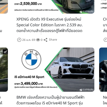
XPENG เปิดตัว X9 Executive รุ่นย่อยใหม่
CH
Special Color Edition ในราคา 2.539 ลบ.
บา
ฉม
ตอกย้ำความสำเร็จของรถตู้ไฟฟ้าที่มียอดจด
ส่
่น
ทะเบียนสูงสุดครึ่งหลังปี 2568 พร้อมประกาศตรึง
Share
26 ม.ค. 69
0
ัฐ
ราคาทุกรุ่น ในงาน XPENG ROADSHOW 2026
ม
BMW เร่งเครื่องความเป็นผู้นำยานยนต์ไฟฟ้า
Ne
ห้
ด้วยการเผยโฉม i5 eDrive40 M Sport รุ่น
ให