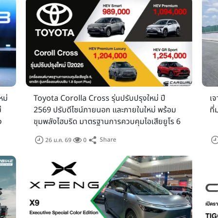
xhibition Hall 4 อิมแพค เมืองทองธานี
งขับรถยนต์รุ่นที่สนใจ ทางผู้จัดได้เตรียมพื้นที่ลาน Test Drive บริเวณ
หม่จากหลากหลายแบรนด์ ภายใต้บรรยากาศที่เปิดกว้างและปลอดภัย โดยผ
งรถยนต์อย่างใกล้ชิดในสภาพแวดล้อมที่เหมาะสม ซึ่งถือเป็นอีกหนึ่งไฮ
ณ์ยิ่งขึ้น”
หม่
Toyota Corolla Cross รุ่นปรับปรุงใหม่ ปี
เจ
่
2569 ปรับดีไซน์ภายนอก และภายในใหม่ พร้อม
ที
ง
ขุมพลังไฮบริด มาตรฐานการควบคุมไอเสียยูโร 6
ครบทุกรุ่นย่อย พร้อมราคาเริ่มต้น 989,000 บาท
Share
26 ม.ค. 69
0