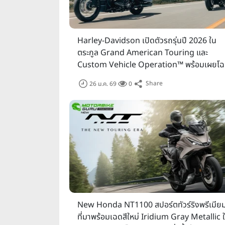
Harley-Davidson เปิดตัวรถรุ่นปี 2026 ใน
ตระกูล Grand American Touring และ
Custom Vehicle Operation™ พร้อมเผยโ
Enthusiast Collection – Liberty Edition รุ
Share
26 ม.ค. 69
0
พิเศษร่วมเฉลิมฉลอง 250 ปี แห่งการก่อตั้งสหร
New Honda NT1100 สปอร์ตทัวร์ริงพรีเมีย
ที่มาพร้อมเฉดสีใหม่ Iridium Gray Metallic ใ