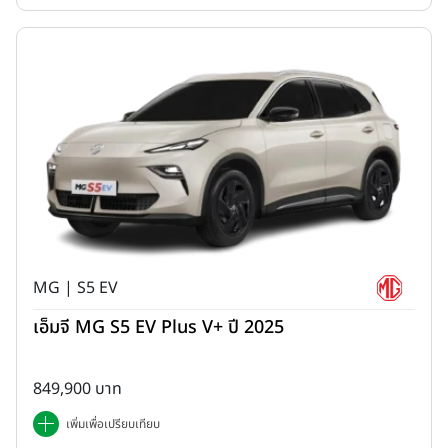
ด้วย
บริการหลังการขายผ่านเครือข่ายโชว์รูมและศูนย์บริการฮอนด้าที่
ได้มาตรฐานกว่า 221 แห่งทั่วประเทศ
รองรับการดูแลหลังการขายอย่าง
ทั่วถึง เพื่อมอบประสบการณ์การเป็นเจ้าของรถยนต์ฮอนด้าที่อุ่นใจและไว้
วางใจได้ตลอดอายุการใช้งาน
พิเศษ! รับ Exclusive Deal สำหรับ Honda STEP WGN e:HEV
SPADA ใหม่
เมื่อจองตั้งแต่ 6 กุมภาพันธ์ 2569 – 6 เมษายน 2569
และรับรถภายใน 10 เมษายน 2569
ดอกเบี้ย 1.39%* สำหรับเจ้าของรถยนต์และรถจักรยานยนต์
ฮอนด้าและครอบครัว
(Honda Loyalty) หรือดอกเบี้ย 1.69%*
สำหรับลูกค้าทั่วไป
MG | S5 EV
ฟรีประกันภัย 1 ปี
เอ็มจี MG S5 EV Plus V+ ปี 2025
ฟรี Honda Ultimate Care
ขยายเวลารับประกันคุณภาพรถยนต์ใหม่และบริการช่วยเหลือฉุกเฉิน
นอกสถานที่ 24 ชั่วโมง เป็น 5 ปี หรือ 140,000 กิโลเมตร (อย่างใด
849,900 บาท
อย่างหนึ่งถึงก่อน)
เพิ่มเพื่อเปรียบเทียบ
รับประกันแบตเตอรี่ไฮบริด 10 ปี และรับประกันระบบไฮบริดทั้ง