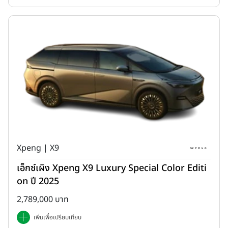
ระบบ 5 ปี ไม่จำกัดระยะทาง
หรือเลือกรับ
โปรแกรม ดับเบิ้ล สไมล์
พลัส
(Double Smile Plus) ผ่อนเบา ดาวน์สบาย เลือกผ่อนได้
ตามสไตล์ที่คุณชอบ
ค่างวดเริ่มต้นเพียงเดือนละ 14,406 บาท
หรือเลือก
ดาวน์ต่ำเพียง
10%
ฟรี Honda Ultimate Care
ขยายเวลารับประกันคุณภาพรถยนต์
ใหม่และบริการช่วยเหลือฉุกเฉินนอกสถานที่ 24 ชั่วโมง เป็น 5 ปี หรือ
140,000 กิโลเมตร (อย่างใดอย่างหนึ่งถึงก่อน)
รับประกันแบตเตอรี่ไฮบริด 10 ปี และรับประกันระบบไฮบริดทั้ง
ระบบ 5 ปี ไม่จำกัดระยะทาง
Xpeng | X9
เพิ่มเติม! สำหรับลูกค้าที่จองสิทธิ์ล่วงหน้า
ระหว่างวันที่ 28 พฤศจิกายน
เอ็กซ์เผิง Xpeng X9 Luxury Special Color Editi
2568 – 31 ธันวาคม 2568
สามารถทำการจองอย่างเป็นทางการได้
on ปี 2025
ตั้งแต่ 6 กุมภาพันธ์ 2569 – 28 กุมภาพันธ์ 2569
และรับรถภายใน 31
มีนาคม 2569 จะได้รับเพิ่ม
2,789,000 บาท
ฟรี! บัตรน้ำมันมูลค่า 20,000 บาท
เพิ่มเพื่อเปรียบเทียบ