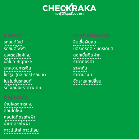
ยานยนต์
การเงิน-การลงทุน
รถยนต์ใหม่
สินเชื่อเงินสด
รถยนต์ไฟฟ้า
บัตรเครดิต / บัตรเดบิต
มอเตอร์ไซค์ใหม่
ดอกเบี้ยเงินฝาก
บิ๊กไบค์ Bigbike
ราคาทองคำ
บทความการเงิน
ราคาหุ้น
โชว์รูม (ดีลเลอร์) รถยนต์
ราคาน้ำมัน
โปรโมชั่นรถยนต์
อัตราแลกเปลี่ยน
รถไมล์น้อยราคาพิเศษ
บ้าน-คอนโด
บ้านโครงการใหม่
คอนโดใหม่
คอนโดติดรถไฟฟ้า
บ้านติดรถไฟฟ้า
ทาวน์เฮ้าส์ ทาวน์โฮม