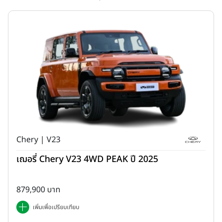
เป็นเจ้าของได้ง่ายขึ้นด้วย
ข้อเสนอพิเศษดอกเบี้ยเริ่มต้น 1.39%* ฟรี
ประกันภัย 1 ปี พร้อมฟรี Honda Ultimate Care
และรับประกัน
แบตเตอรี่ไฮบริด 10 ปี และรับประกันระบบไฮบริดทั้งระบบ 5 ปี ไม่จำกัด
ระยะทาง
พร้อมทยอยส่งมอบลูกค้าทั่วประเทศตั้งแต่วันนี้
เพื่อให้ทุก
ครอบครัวได้สัมผัสประสบการณ์การเดินทางที่เต็มไปด้วยความสุขและ
คุณค่ามากยิ่งขึ้น
New Honda STEP WGN e:HEV SPADA WHAT
BRINGS US ‘HAPPIER’ …ยิ่งมากคน ยิ่งมากความสุข
Chery | V23
เฌอรี่ Chery V23 4WD PEAK ปี 2025
879,900 บาท
เพิ่มเพื่อเปรียบเทียบ