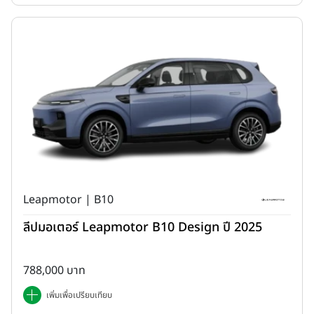
Honda STEP WGN e:HEV SPADA ใหม่
โดดเด่นด้วยดีไซน์ทรงกล่อง
ที่กว้างขวาง โปร่งโล่ง พร้อมพื้นที่ภายในที่ออกแบบเพื่อการใช้งานสูงสุด
มาพร้อม
เบาะนั่ง 3 แถว
โดยมีไฮไลต์
เบาะนั่งแถว 2 แบบปรับแยกอิสระ
พร้อมเบาะรองน่อง Ottoman และเบาะนั่งแถว 3 ปรับพับ 60:40
พร้อมพับแบบแบนราบ
ปรับเลื่อนและจัดรูปแบบการจัดที่นั่งได้อย่าง
หลากหลายตามการใช้งานสูงสุดถึง
15 รูปแบบ
ครบครันด้วยฟังก์ชัน
อำนวยความสะดวกและเทคโนโลยีความปลอดภัยล้ำสมัย รวมทั้ง
เทคโนโลยีความปลอดภัยอัจฉริยะ Honda SENSING
มอบความมั่นใจ
ในทุกการเดินทางสำหรับทุกคนในครอบครัว
Leapmotor | B10
ลีปมอเตอร์ Leapmotor B10 Design ปี 2025
788,000 บาท
เพิ่มเพื่อเปรียบเทียบ
ตอกย้ำความเชื่อมั่นด้วยมาตรฐานการผลิต
Japanese Quality
ผสาน