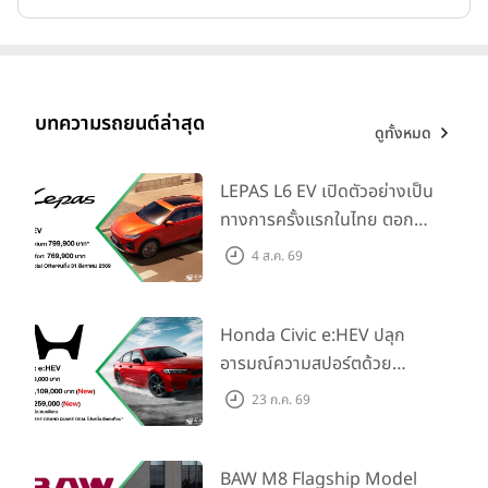
ฟรี! กล้องติดรถยนต์หน้า-หลัง
อุปกรณ์ตกแต่งแท้ของฮอนด้า
มูลค่า 5,940 บาท (ไม่รวมภาษีมูลค่าเพิ่ม 7%)
ดูรายละเอียดเพิ่มเติมของ
Honda STEP WGN e:HEV SPADA
ใหม่
ได้ทาง
www.honda.co.th/stepwgnehev
และสัมผัสได้ที่โชว์
บทความรถยนต์ล่าสุด
ดูทั้งหมด
รูมฮอนด้าที่ร่วมรายการ สอบถามข้อมูลเพิ่มเติมได้จากที่ปรึกษาการขาย
โชว์รูมฮอนด้าทั่วประเทศ หรือติดต่อศูนย์บริการข้อมูลฮอนด้า 24 ชั่วโมง
โทร 0 2341 7777
LEPAS L6 EV เปิดตัวอย่างเป็น
ทางการครั้งแรกในไทย ตอกย้ำ
ไฮไลต์ข้อมูลผลิตภัณฑ์ New Honda STEP WGN e:HEV
วิสัยทัศน์ “Drive Your
4 ส.ค. 69
SPADA WHAT BRINGS US ‘HAPPIER’ …ยิ่งมากคน ยิ่งมากความ
Elegance” มาพร้อม 2 รุ่นย่อย
สุข
ในราคาเริ่มต้นที่ 769,000 บาท
Honda Civic e:HEV ปลุก
อารมณ์ความสปอร์ตด้วย
Honda S+ Shift ครั้งแรกใน
23 ก.ค. 69
ไทย! พร้อมเพิ่ม Blind Spot
Information และ Cross
Traffic Monitor เพียงจอง
BAW M8 Flagship Model