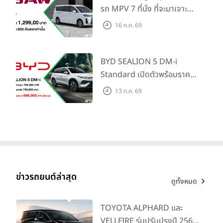
ภายใน 31 ก.ค. 2569 รับบัตร
รถ MPV 7 ที่นั่ง ที่จะมาเจาะ
น้ำมันมูลค่า 10,000 บาท
ตลาดครอบครัวและองค์กรยุค
16 ก.ค. 69
ใหม่ เปิดราคาที่ 1.299 ลบ.
(สิทธิพิเศษสำหรับ 500 คัน
แรก)
BYD SEALION 5 DM-i
Standard เปิดตัวพร้อมราคา
คาดการณ์ 699,900 บาท รุ่น
13 ก.ค. 69
ย่อยล่าสุดที่มีระยะขับขี่รวม
1,180 กม. พร้อมฉลองยอดส่ง
มอบ 1.3 แสนคัน
ข่าวรถยนต์ล่าสุด
ดูทั้งหมด
TOYOTA ALPHARD และ
VELLFIRE รุ่นปรับปรุงปี 2569
การออกแบบภายนอก