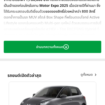
เป็นเจ้าของก่อนใครในงาน
Motor Expo 2025
เมื่อปลายปีที่ผ่านมา ซึ่ง
ได้รับกระแสตอบรับดีเยี่ยมด้วย
ยอดจองสิทธิ์ล่วงหน้ากว่า 800 สิทธิ์
ตอกย้ำการเป็นรถ MUV สไตล์ Box Shape ที่พร้อมตอบโจทย์ Active
Lifestyle ของกลุ่มครอบครัว Multi-gen ยุคใหม่ ด้วยสมรรถนะการขับขี่
ของ
ระบบขับเคลื่อนฟูลไฮบริด e:HEV – The EXCITING Hybrid
ที่
ทั้งแรงและประหยัดน้ำมัน พร้อมด้วยฟังก์ชันเพื่อการใช้งานที่ครบครัน
ทั้งหมดนี้ สะท้อนความมุ่งมั่นในการนำเสนอผลิตภัณฑ์ใหม่ที่เติมเต็มไลน์
อัปรถยนต์ของฮอนด้าให้ครอบคลุมทุกเซกเมนต์
อ่านบทความทั้งหมด
ดูทั้งหมด
รถยนต์เปิดตัวล่าสุด