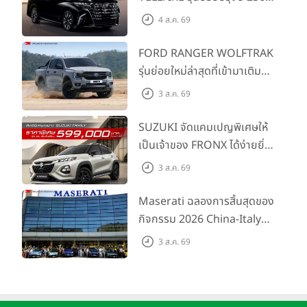
พร้อมรุ่นย่อยใหม่ HEV
4 ส.ค. 69
กระจังหน้าโครเมียม
SMART ราคาเริ่มต้น 3.59 ลบ.
กระจกมองข้างปรับไฟฟ้าพับเก็บอัตโนมัติ พร้อมไฟเลี้ยว
FORD RANGER WOLFTRAK
รุ่นย่อยใหม่ล่าสุดที่เข้ามาเติม
ไฟหน้าและไฟท้ายแบบ LED
เต็มไลน์อัป พร้อมตอบโจทย์ทุก
ระบบเปิด-ปิดไฟหน้าอัตโนมัติ
3 ส.ค. 69
การผจญภัยด้วยสมรรถนะ
ไฟส่องสว่างสำหรับการขับขี่ในเวลากลางวันแบบ LED
พร้อมลุย ด้วยราคาพิเศษเริ่ม
SUZUKI จัดแคมเปญพิเศษให้
ไฟเลี้ยวแบบ LED Sequential ด้านหน้า
ต้นที่ 9.49 แสนบาท
เป็นเจ้าของ FRONX ได้ง่ายยิ่ง
ไฟตัดหมอกคู่หน้าแบบ LED
ขึ้นสำหรับรุ่น GL ราคาพิเศษ
3 ส.ค. 69
เริ่มต้น 5.99 แสนบาท จำนวน
สปอยเลอร์หลัง สีเดียวกับตัวรถ
200 คัน พร้อมข้อเสนอสุดคุ้ม
Maserati ฉลองการสิ้นสุดของ
ประตูข้างแบบสไลด์ไฟฟ้า ซ้าย-ขวา
กิจกรรม 2026 China-Italy
ฝากระโปรงท้ายเปิด-ปิดด้วยระบบไฟฟ้า
Grand Tour ณ สำนักงาน
3 ส.ค. 69
ระบบปัดน้ำฝนด้านหน้าแบบหน่วงเวลา พร้อมระบบปัดน้ำฝนด้าน
ใหญ่ เมืองโมเดนา ประเทศ
หลัง
อิตาลี