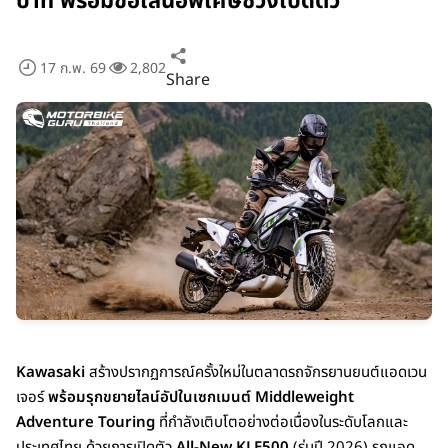
บาท พร้อมข้อเสนอพิเศษช่วงเปิดตัว
17 ก.พ. 69
2,802
Share
Kawasaki
สร้างปรากฏการณ์ครั้งใหม่ในตลาดรถจักรยานยนต์แอดเวน
เจอร์
พร้อมรุกขยายไลน์อัปในเซกเมนต์ Middleweight
Adventure Touring
ที่กำลังเติบโตอย่างต่อเนื่องในระดับโลกและ
ประเทศไทย ด้วยการเปิดตัว
All-New KLE500
(รุ่นปี 2026) รถแอด