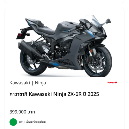
ป้องกันลม ถังน้ำมันทรงเพรียวที่ออกแบบให้ผู้ขับขี่ขยับตัวและยืนควบคุม
รถได้สะดวก ล้อซี่ลวดขนาด 21”/17” ที่พร้อมรองรับเส้นทางออฟโรด ไป
จนถึงแฟริ่งด้านหน้าทรง Tall Front Cowl และแผงชิลด์ใสสไตล์ Rally
ที่ช่วยเพิ่มทัศนวิสัยและภาพลักษณ์สายลุยอย่างชัดเจน สะท้อนสัดส่วนตัว
รถที่เอื้อต่อการยืนขี่และควบคุมรถบนเส้นทางฝุ่นได้อย่างมั่นใจ
Executive Quote
Kawasaki | Ninja
คาวาซากิ Kawasaki Ninja ZX-6R ปี 2025
399,000 บาท
เพิ่มเพื่อเปรียบเทียบ