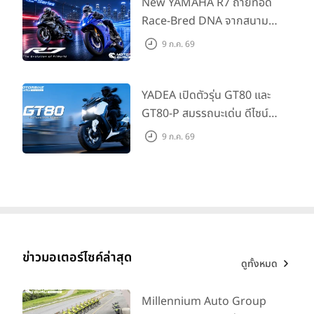
House Flagship Store ทั่ว
New YAMAHA R7 ถ่ายทอด
ประเทศ
Race-Bred DNA จากสนาม
แข่งสู่ซูเปอร์สปอร์ตคลาสกลาง
9 ก.ค. 69
ที่เข้าถึงได้จริง ในราคาเริ่มต้นที่
345,000 บาท
YADEA เปิดตัวรุ่น GT80 และ
GT80-P สมรรถนะเด่น ดีไซน์หรู
ปลอดภัย ราคาเข้าถึงง่าย จด
9 ก.ค. 69
ทะเบียนได้ มี 3 สีให้เลือก ราคา
เริ่มต้นที่ 57,900 บาท
ขุมพลัง
2 สูบ เรียง 451 ซีซี DOHC 8 วาล์ว
ให้กำลังสูงสุด
52 PS
และ
แรงบิด
42.6 นิวตันเมตร
ปรับจูนให้ตอบสนองนุ่มนวลในรอบต่ำ-กลาง
และให้พละกำลังต่อเนื่องสำหรับการเดินทางไกลที่สนุกเร้าใจยิ่งขึ้น
ระบบ
Assist & Slipper Clutch
ช่วยให้ควบคุมรถง่ายขึ้นทั้งบน
ข่าวมอเตอร์ไซค์ล่าสุด
ถนนและทางฝุ่น
ดูทั้งหมด
Swichable ABS
เลือกเปิด-ปิด ABS ได้ตามลักษณะเส้นทางและ
การใช้งาน
Millennium Auto Group