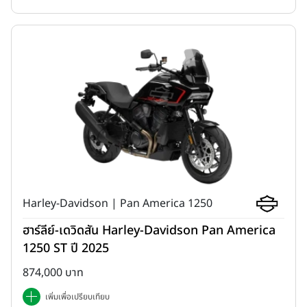
Trak ด้านหลัง พร้อมระยะยุบสูงถึง 210 มม. / 196 มม. ช่วยซับ
แรงกระแทกได้อย่างมีประสิทธิภาพ เพิ่มเสถียรภาพและความนุ่มนวล
เมื่อขับขี่บนเส้นทางออฟโรด
น้ำหนักรถเพียง 194 กก. (Curb mass) ทำให้ควบคุมรถได้ง่าย
คล่องตัวทั้งขณะลุยทางฝุ่นและการใช้งานในชีวิตประจำวัน
ระยะความสูงใต้ท้องรถ 185 มม. ช่วยให้ผ่านอุปสรรคหรือพื้นผิว
ขรุขระได้อย่างมั่นใจ ลดโอกาสกระแทกใต้ท้องรถในเส้นทางสมบุกสม
บัน
2. Rally-Inspired Style
สะท้อน DNA สายลุยจากรถแข่ง Rally ผสานดีไซน์ที่ตอบโจทย์การใช้
Harley-Davidson | Pan America 1250
งานจริง
ฮาร์ลีย์-เดวิดสัน Harley-Davidson Pan America
1250 ST ปี 2025
874,000 บาท
เพิ่มเพื่อเปรียบเทียบ