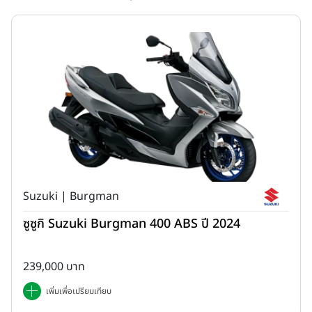
KLE500
ถือกำเนิดครั้งแรกในปี 1991 จากการนำเครื่องยนต์ 2 สูบเรียง
ของ GPZ500 มาปรับจูนให้ใช้งานได้หลากหลาย จนกลายเป็นรถ
Dual-
Purpose
ที่ได้รับความนิยมยาวนานกว่า 15 ปี ตลอด 15 ปีบนสายพาน
Suzuki | Burgman
การผลิต KLE500 พิสูจน์ตัวเองในฐานะรถที่ไว้ใจได้และเป็นมิตรกับผู้ขับขี่
ซูซูกิ Suzuki Burgman 400 ABS ปี 2024
จนกระทั่งยุติการผลิตในปี 2007 เพื่อส่งไม้ต่อให้ตระกูล
Versys
และ
KLR
การกลับมาในปี 2026 คือการนำ
จิตวิญญาณดั้งเดิม
มาตีความ
ใหม่ ให้สอดคล้องกับการใช้งานของนักขี่ในยุคปัจจุบัน
239,000 บาท
เพิ่มเพื่อเปรียบเทียบ