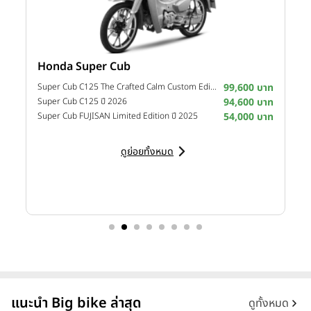
รถ Adventure ที่เข้าถึงได้จริง
All-New KLE500
ถูกพัฒนาขึ้นเพื่อเป็น
สะพานเชื่อมระหว่างการใช้
งานในชีวิตประจำวันและการผจญภัยนอกเส้นทาง
ตอบโจทย์ตั้งแต่นัก
Honda Super Cub
Y
ขี่ที่ต้องการรถแอดเวนเจอร์คันแรก ไปจนถึงผู้ที่มองหารถ Touring ที่
พร้อมพาออกถนนได้อย่างมั่นใจ
ตัวรถมีน้ำหนักเบา ควบคุมง่าย ขี่ได้ใน
าท
Super Cub C125 The Crafted Calm Custom Edition ปี 2026
99,600 บาท
M
าท
Super Cub C125 ปี 2026
94,600 บาท
M
ชีวิตประจำวัน และลุยทางไกลในวันหยุด
าท
Super Cub FUJISAN Limited Edition ปี 2025
54,000 บาท
M
ดูย่อยทั้งหมด
มรดกจากปี 1991 สู่การกลับมาของตำนาน
แนะนำ Big bike ล่าสุด
ดูทั้งหมด