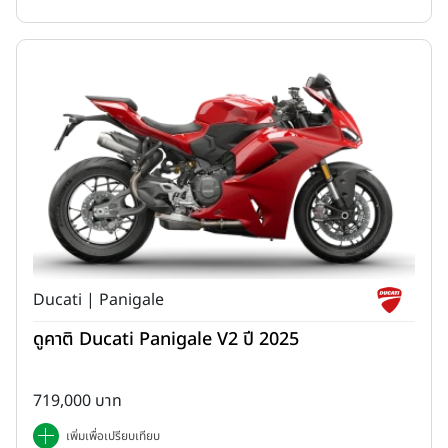
ล้อซี่ลวดขนาด หน้า 21” / หลัง 17” ช่วยเพิ่มความสามารถในการซับ
แรงสะเทือนและยึดเกาะพื้นผิวที่หลากหลาย เหมาะทั้งทางเรียบและ
ทางฝุ่น
Ducati | Panigale
องค์ประกอบดีไซน์ที่ได้รับแรงบันดาลใจจากรถ Rally-Raid เสริมภาพ
ดูคาติ Ducati Panigale V2 ปี 2025
ลักษณ์ความแข็งแกร่ง พร้อมฟังก์ชันที่ออกแบบมาเพื่อรองรับการ
ผจญภัยระยะไกลในเส้นทางออฟโรดได้อย่างมั่นใจ
สัดส่วนตัวรถและเส้นสายแฟริ่งถูกออกแบบให้เอื้อต่อการเคลื่อนไหว
719,000 บาท
ของผู้ขับขี่ ช่วยให้ยืนควบคุมรถและถ่ายน้ำหนักได้อย่างเป็นธรรมชาติ
เพิ่มเพื่อเปรียบเทียบ