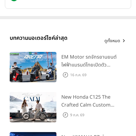
ถังน้ำมันความจุ 16 ลิตร ผสานอัตราสิ้นเปลืองที่เหมาะสม ช่วยเพิ่ม
ระยะทางต่อการเติมหนึ่งครั้ง รองรับการเดินทางระยะไกลได้อย่างต่อ
เนื่อง
ท่านั่งแบบหลังตรง Upright Riding Position ลดความเมื่อยล้า
บทความมอเตอร์ไซค์ล่าสุด
ดูทั้งหมด
เพิ่มความสบายทั้งการขับขี่ในเมืองและทริปทัวริ่งหลายชั่วโมง
โครงสร้างท้ายรถที่แข็งแรง รองรับการติดตั้งกระเป๋าข้างและ Top
EM Motor รถจักรยานยนต์
case พร้อมกัน เพิ่มขีดความสามารถในการบรรทุกสัมภาระสำหรับการ
ไฟฟ้าแบรนด์ไทยเปิดตัว
เดินทางผจญภัย
ARENA ที่มาในราคาพิเศษ
16 ก.ค. 69
55,500 บาท สำหรับลูกค้าที่
ออกรถถึง 30 ก.ย. และลูกค้า
สมรรถนะและเทคโนโลยี
555 คันแรกรับฟรี Adapter
New Honda C125 The
Type2 ฟรี
Crafted Calm Custom
Edition ถ่ายทอดความคลาสสิ
9 ก.ค. 69
กด้วยคู่สีพิเศษ มากับราคา
แนะนำ 99,600 บาท ที่ CUB