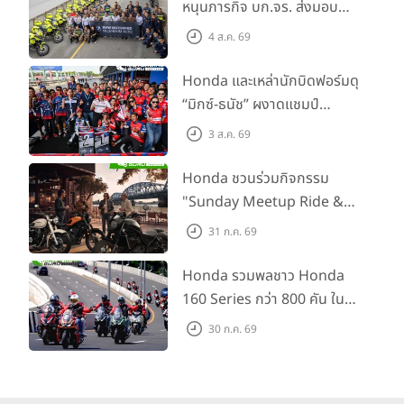
หนุนภารกิจ บก.จร. ส่งมอบ
RIDEOLOGY THE APP MOTORCYCLE
เชื่อมต่อสมาร์ทโฟน ดู
BMW R 1300 GS และ F 900
ข้อมูลรถ บันทึกเส้นทาง และการแจ้งเตือนต่าง ๆ
4 ส.ค. 69
GS Adventure รวม 28 คัน
พร้อม ยกระดับทักษะการขับขี่
Honda และเหล่านักบิดฟอร์มดุ
เสริมศักยภาพตำรวจจราจร
“มิกซ์-ธนัช” ผงาดแชมป์
การควบคุมและสรีรศาสตร์
SS600 2 สนามติด “ข้าวกล้อง”
3 ส.ค. 69
คว้าที่ 2 ศึก BRIC Superbike
สนาม 2
Honda ชวนร่วมกิจกรรม
"Sunday Meetup Ride &
Soul" จิบกาแฟ พูดคุย แลก
31 ก.ค. 69
เปลี่ยนเรื่องราว และขับขี่ไปด้วย
กัน 16 ส.ค. นี้
Honda รวมพลชาว Honda
160 Series กว่า 800 คัน ใน
งาน “THE ONE-SIXTI-ER ตัว
30 ก.ค. 69
จริง 160 RIDE FUN FEST
2026”