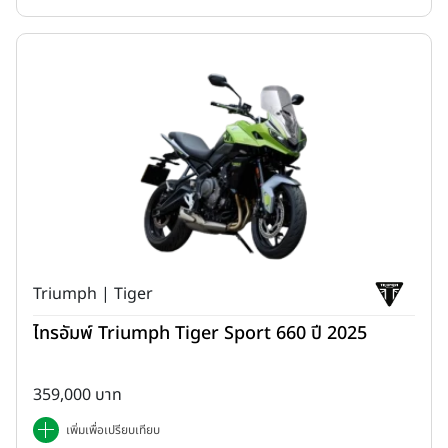
Triumph | Tiger
ไทรอัมพ์ Triumph Tiger Sport 660 ปี 2025
1. Best Package for Off-Pavement Exploration
ออกแบบเพื่อการขับขี่นอกเส้นทางอย่างแท้จริง มอบความมั่นใจและ
359,000 บาท
การควบคุมที่เหนือกว่าในทุกสภาพพื้นผิวถนน
เพิ่มเพื่อเปรียบเทียบ
ระบบกันสะเทือนหน้า KYB แบบหัวกลับ ทำงานร่วมกับ New Uni-