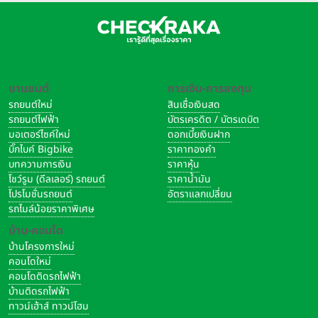
เฟรม Trellis
น้ำหนักเบาเพียง 19 กก.
ช่วยให้รถมีจุดศูนย์ถ่วงต่ำ เสริม
ความมั่นใจในการควบคุมทั้งขณะขับขี่และจอดหยุดนิ่ง ท่านั่งถูกออกแบบ
ตามหลัก Ergonomics ให้สมดุลระหว่างความสบายและการควบคุม
ยานยนต์
การเงิน-การลงทุน
พร้อมความสูงเบาะ 870 มม. ที่เอื้อต่อการวางเท้าและการทรงตัว รองรับ
รถยนต์ใหม่
สินเชื่อเงินสด
ผู้ขับขี่หลากหลายสรีระ รวมถึงผู้เริ่มต้นขับขี่ในกลุ่ม Adventure อีกทั้ง
รถยนต์ไฟฟ้า
บัตรเครดิต / บัตรเดบิต
ยังมี
อุปกรณ์เสริมเบาะต่ำให้เลือก เพื่อเพิ่มความมั่นใจในการควบคุม
มอเตอร์ไซค์ใหม่
ดอกเบี้ยเงินฝาก
รถในทุกสถานการณ์
บิ๊กไบค์ Bigbike
ราคาทองคำ
บทความการเงิน
ราคาหุ้น
โชว์รูม (ดีลเลอร์) รถยนต์
ราคาน้ำมัน
โปรโมชั่นรถยนต์
อัตราแลกเปลี่ยน
มาตรฐานการผลิต
รถไมล์น้อยราคาพิเศษ
All-New KLE500 ผลิตในประเทศไทย เพื่อส่งออกสู่ตลาดโลก สะท้อน
บ้าน-คอนโด
มาตรฐานการผลิตระดับสากล และบทบาทสำคัญของประเทศไทยใน
บ้านโครงการใหม่
กลยุทธ์ Global Production ของ Kawasaki
คอนโดใหม่
คอนโดติดรถไฟฟ้า
บ้านติดรถไฟฟ้า
ทาวน์เฮ้าส์ ทาวน์โฮม