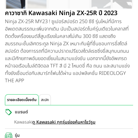
คาวาซากิ Kawasaki Ninja ZX-25R ปี 2023
Ninja ZX-25R MY23 ! ซูเปอร์สปอร์ต 250 ซีซี รุ่นใหม่ที่มีการ
อัพเดตสมรรถนะเพิ่มจากเดิม นับเป็นสปอร์ตไบค์รุ่นเดียวในคลาสที่
ติดตั้งเครื่องยนต์สี่สูบเรียงในคลาสไม่เกิน 300 ซีซี แสดงถึง
สมรรถนะชั้นเลิศตระกูล Ninja ZX เหมาะกับผู้ที่ชื่นชอบการขี่สไตล์
สปอร์ต ต้องการรถที่มีความปราดเปรียวสไตล์เรซซิ่งขี่สนุกบนถนน
และมีศักยภาพอันยอดเยี่ยมในสนามแข่งขัน นอกจากนี้ยังอัพเกรด
หน้าจอเรือนไมล์ดิจิตอล TFT สี มี 2 โหมดขี่ คือ ถนน และสนามแข่ง
ทั้งยังเชื่อมต่อกับสมาร์ทโฟนได้ผ่าน แอปพลิเคชั่น RIDEOLOGY
THE APP
รายละเอียดเบื้องต้น
สเปค
แบรนด์
Kawasaki
ดู Kawasaki ทุกรุ่นย่อย
ค้นหาโชว์รูม
รุ่น