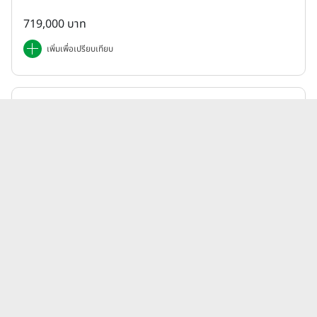
719,000 บาท
เพิ่มเพื่อเปรียบเทียบ
Honda | ADV
ฮอนด้า Honda ADV 350 (Standard) ปี 2025