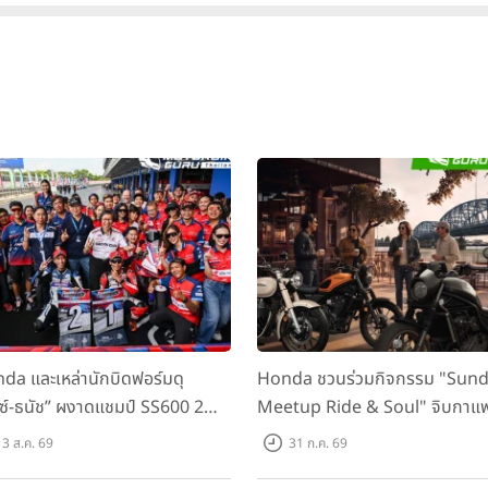
da และเหล่านักบิดฟอร์มดุ
Honda ชวนร่วมกิจกรรม "Sun
กซ์-ธนัช” ผงาดแชมป์ SS600 2
Meetup Ride & Soul" จิบกาแ
ติด “ข้าวกล้อง” คว้าที่ 2 ศึก
พูดคุย แลกเปลี่ยนเรื่องราว และขับ
3 ส.ค. 69
31 ก.ค. 69
C Superbike สนาม 2
ไปด้วยกัน 16 ส.ค. นี้