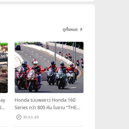
ดูทั้งหมด
day
Honda รวมพลชาว Honda 160
ฟ
Series กว่า 800 คัน ในงาน “THE
ขี่
ONE-SIXTI-ER ตัวจริง 160 RIDE
30 ก.ค. 69
FUN FEST 2026”