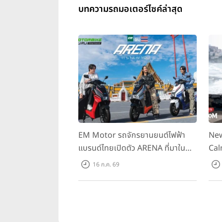
บทความรถมอเตอร์ไซค์ล่าสุด
EM Motor รถจักรยานยนต์ไฟฟ้า
New
แบรนด์ไทยเปิดตัว ARENA ที่มาใน
Cal
ราคาพิเศษ 55,500 บาท สำหรับลูกค้า
ควา
16 ก.ค. 69
ที่ออกรถถึง 30 ก.ย. และลูกค้า 555
ราค
คันแรกรับฟรี Adapter Type2 ฟรี
Hou