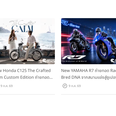
 Honda C125 The Crafted
New YAMAHA R7 ถ่ายทอด Ra
m Custom Edition ถ่ายทอด
Bred DNA จากสนามแข่งสู่ซูเปอร
มคลาสสิกด้วยคู่สีพิเศษ มากับ
สปอร์ตคลาสกลางที่เข้าถึงได้จริง
9 ก.ค. 69
9 ก.ค. 69
าแนะนำ 99,600 บาท ที่ CUB
ราคาเริ่มต้นที่ 345,000 บาท
se Flagship Store ทั่วประเทศ