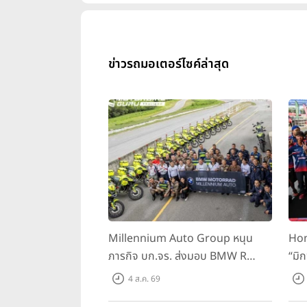
ข่าวรถมอเตอร์ไซค์ล่าสุด
Millennium Auto Group หนุน
Hon
ภารกิจ บก.จร. ส่งมอบ BMW R
“มิ
1300 GS และ F 900 GS Adventure
สนาม
4 ส.ค. 69
รวม 28 คัน พร้อม ยกระดับทักษะการ
BRI