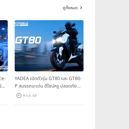
ดูทั้งหมด
ce-
YADEA เปิดตัวรุ่น GT80 และ GT80-
์
P สมรรถนะเด่น ดีไซน์หรู ปลอดภัย
 ใน
ราคาเข้าถึงง่าย จดทะเบียนได้ มี 3 สี
9 ก.ค. 69
ให้เลือก ราคาเริ่มต้นที่ 57,900 บาท