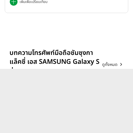
เพิ่มเพื่อเปรียบเทียบ
บทความโทรศัพท์มือถือซัมซุงกา
แล็คซี่ เอส SAMSUNG Galaxy S
ดูทั้งหมด
ล่าสุด
รีวิว vivo V70 ที่สุดเรื่อง
Portrait แสงแบบไหน ก็เส
กช็อตให้สวยได้!
26 ก.พ. 69
iQOO 15 ขุมพลังตัวท็อป