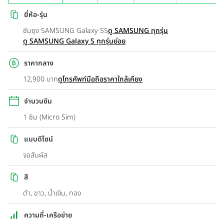
ยี่ห้อ-รุ่น
ซัมซุง SAMSUNG Galaxy S5
ดู SAMSUNG ทุกรุ่น
ดู SAMSUNG Galaxy S ทุกรุ่นย่อย
ราคากลาง
12,900 บาท
ดูโทรศัพท์มือถือราคาใกล้เคียง
จำนวนซิม
1 ซิม (Micro Sim)
แบบดีไซน์
จอสัมผัส
สี
ดำ, ขาว, น้ำเงิน, ทอง
ความถี่-เครือข่าย