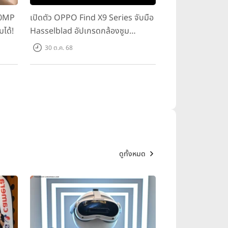
00MP
เปิดตัว OPPO Find X9 Series จับมือ
มได้!
Hasselblad อัปเกรดกล้องซูม
200MP!
30 ต.ค. 68
ดูทั้งหมด