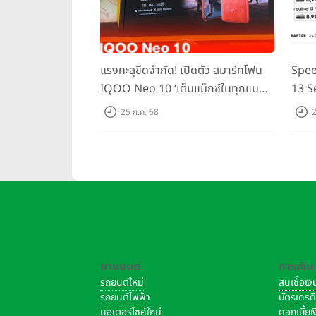
แรงทะลุขีดจำกัด! เปิดตัว สมาร์ทโฟน
Spee
IQOO Neo 10 ‘เต็มแม็กซ์ในทุกแมตช์’
13 S
ในราคาเริ่มต้นเพียง 15,900 บาท
ชิปเซ
25 ก.ค. 68
2
Domin
เพีย
ยานยนต์
การเงิน
รถยนต์ใหม่
สินเชื่อเ
รถยนต์ไฟฟ้า
บัตรเครด
มอเตอร์ไซค์ใหม่
ดอกเบี้ย