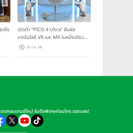
ดยิ่ง
เปิดตัว “PICO 4 Ultra” สัมผัส
เทคโนโลยี VR และ MR ในหนึ่งเดียว
มสุด
ยกระดับการทำงานและความบันเทิง
25 ก.ค. 68
ตอบโจทย์โลกเสมือนจริงที่คมชัดยิ่ง
กว่าเคย
เดตคอนเทนต์ใหม่ รับดีลพิเศษก่อนใคร แอดเลย!