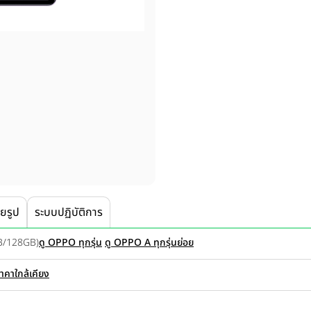
ายรูป
ระบบปฏิบัติการ
B/128GB)
ดู OPPO ทุกรุ่น
ดู OPPO A ทุกรุ่นย่อย
ราคาใกล้เคียง