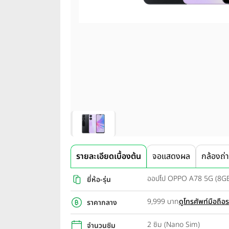
รายละเอียดเบื้องต้น
จอแสดงผล
กล้องถ่
ออปโป OPPO A78 5G (8G
ยี่ห้อ-รุ่น
9,999 บาท
ดูโทรศัพท์มือถือ
ราคากลาง
2 ซิม (Nano Sim)
จำนวนซิม