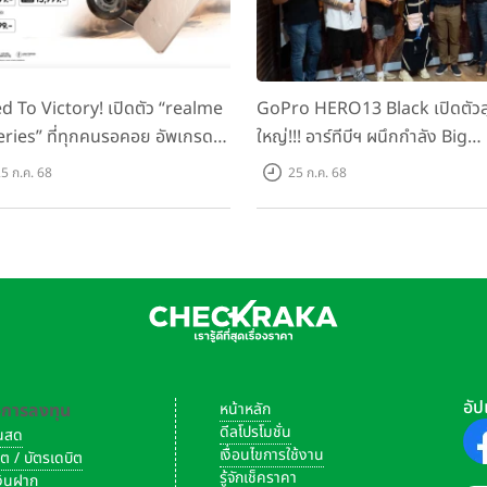
d To Victory! เปิดตัว “realme
GoPro HERO13 Black เปิดตัวสุ
eries” ที่ทุกคนรอคอย อัพเกรด
ใหญ่!!! อาร์ทีบีฯ ผนึกกำลัง Big
็ตตัวแรง ขึ้นแท่น Gaming
Camera และ GoPro จัดกิจกรร
5 ก.ค. 68
25 ก.ค. 68
ator แห่งปี! ในราคาเริ่มต้น
สร้างสรรค์ ‘GoPro...Go Pro
ง 8,999 บาท
Creators’
อัป
-การลงทุน
หน้าหลัก
ดีลโปรโมชั่น
งินสด
เงื่อนไขการใช้งาน
ิต / บัตรเดบิต
รู้จักเช็คราคา
เงินฝาก