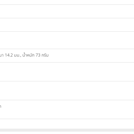
นา 14.2 มม., น้ำหนัก 73 กรัม
h