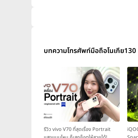
บทความโทรศัพท์มือถือโนเกีย130 
รีวิว vivo V70 ที่สุดเรื่อง Portrait
iQOO
แสงแบบไหน ก็เสกช็อตให้สวยได้!
Snap