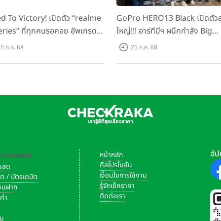
d To Victory! เปิดตัว “realme
GoPro HERO13 Black เปิดตัวสุ
eries” ที่ทุกคนรอคอย อัพเกรด
ใหญ่!!! อาร์ทีบีฯ ผนึกกำลัง Big
็ตตัวแรง ขึ้นแท่น Gaming
Camera และ GoPro จัดกิจกรร
5 ก.ค. 68
25 ก.ค. 68
ator แห่งปี! ในราคาเริ่มต้น
สร้างสรรค์ ‘GoPro...Go Pro
ง 8,999 บาท
Creators’
อัป
-การลงทุน
หน้าหลัก
ดีลโปรโมชั่น
งินสด
เงื่อนไขการใช้งาน
ิต / บัตรเดบิต
รู้จักเช็คราคา
เงินฝาก
ติดต่อเรา
งคำ
ัน