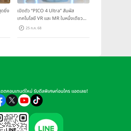
ดยิ่ง
เปิดตัว “PICO 4 Ultra” สัมผัส
เทคโนโลยี VR และ MR ในหนึ่งเดียว
มสุด
ยกระดับการทำงานและความบันเทิง
25 ก.ค. 68
ตอบโจทย์โลกเสมือนจริงที่คมชัดยิ่ง
กว่าเคย
เดตคอนเทนต์ใหม่ รับดีลพิเศษก่อนใคร แอดเลย!