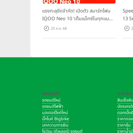
แรงทะลุขีดจำกัด! เปิดตัว สมาร์ทโฟน
Spee
IQOO Neo 10 ‘เต็มแม็กซ์ในทุกแมตช์’
13 S
ในราคาเริ่มต้นเพียง 15,900 บาท
ชิปเซ
25 ก.ค. 68
2
Domin
เพีย
ยานยนต์
การเงิน
รถยนต์ใหม่
สินเชื่อเ
รถยนต์ไฟฟ้า
บัตรเครด
มอเตอร์ไซค์ใหม่
ดอกเบี้ย
บิ๊กไบค์ Bigbike
ราคาทอ
บทความการเงิน
ราคาหุ้น
โชว์รูม (ดีลเลอร์) รถยนต์
ราคาน้ำม