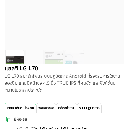
แอลจี LG L70
LG L70 สมาร์ทโฟนระบบปฏิบัติการ Android ที่รองรับการใช้งาน
สองซิม แถมมีหน้าจอ 4.5 นิ้ว TRUE IPS ที่คมชัด และฟังก์ชั่นมา
กมายในราคาประหยัด
รายละเอียดเบื้องต้น
จอแสดงผล
กล้องถ่ายรูป
ระบบปฏิบัติการ
ยี่ห้อ-รุ่น
แอลจี LG L70
ดู LG ทุกรุ่น
ดู LG L ทุกรุ่นย่อย