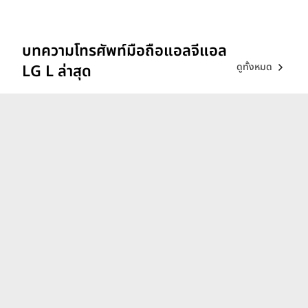
บทความโทรศัพท์มือถือแอลจีแอล
ดูทั้งหมด
LG L ล่าสุด
รีวิว vivo V70 ที่สุดเรื่อง
Portrait แสงแบบไหน ก็เส
กช็อตให้สวยได้!
26 ก.พ. 69
iQOO 15 ขุมพลังตัวท็อป
Snapdragon 8 Elite Gen 5
เล่นลื่นทุกเกม!
9 ธ.ค. 68
vivo X300 Pro กล้องซูมใหม่