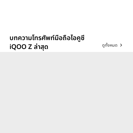
บทความโทรศัพท์มือถือไอคูซี
ดูทั้งหมด
iQOO Z ล่าสุด
รีวิว vivo V70 ที่สุดเรื่อง
Portrait แสงแบบไหน ก็เส
กช็อตให้สวยได้!
26 ก.พ. 69
iQOO 15 ขุมพลังตัวท็อป
Snapdragon 8 Elite Gen 5
เล่นลื่นทุกเกม!
9 ธ.ค. 68