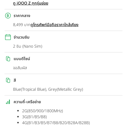
ดู iQOO Z ทุกรุ่นย่อย
ราคากลาง
8,499 บาท
ดูโทรศัพท์มือถือราคาใกล้เคียง
จำนวนซิม
2 ซิม (Nano Sim)
แบบดีไซน์
จอสัมผัส
สี
Blue(Tropical Blue), Grey(Metallic Grey)
ความถี่-เครือข่าย
2G(850/900/1800MHz)
3G(B1/B5/B8)
4G(B1/B3/B5/B7/B8/B20/B28A/B28B)