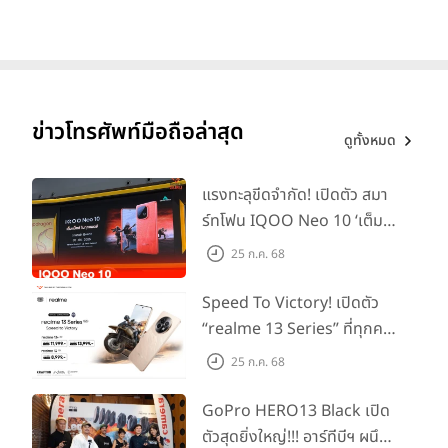
ข่าวโทรศัพท์มือถือล่าสุด
ดูทั้งหมด
แรงทะลุขีดจำกัด! เปิดตัว สมา
ร์ทโฟน IQOO Neo 10 ‘เต็ม
แม็กซ์ในทุกแมตช์’ ในราคาเริ่ม
25 ก.ค. 68
ต้นเพียง 15,900 บาท
Speed To Victory! เปิดตัว
“realme 13 Series” ที่ทุกคน
รอคอย อัพเกรดชิปเซ็ตตัวแรง
25 ก.ค. 68
ขึ้นแท่น Gaming
Dominator แห่งปี! ในราคา
GoPro HERO13 Black เปิด
เริ่มต้นเพียง 8,999 บาท
ตัวสุดยิ่งใหญ่!!! อาร์ทีบีฯ ผนึก