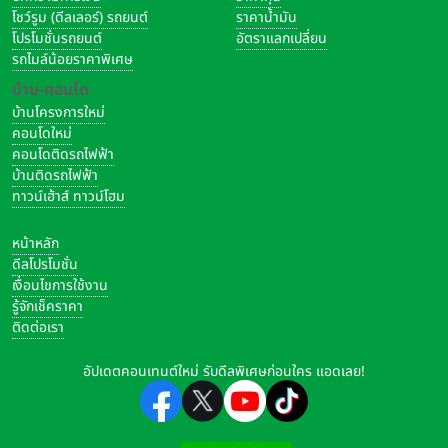
โชว์รูม (ดีลเลอร์) รถยนต์
ราคาน้ำมัน
โปรโมชั่นรถยนต์
อัตราแลกเปลี่ยน
รถไมล์น้อยราคาพิเศษ
บ้าน-คอนโด
บ้านโครงการใหม่
คอนโดใหม่
คอนโดติดรถไฟฟ้า
บ้านติดรถไฟฟ้า
ทาวน์เฮ้าส์ ทาวน์โฮม
หน้าหลัก
ดีลโปรโมชั่น
เงื่อนไขการใช้งาน
รู้จักเช็คราคา
ติดต่อเรา
อัปเดตคอนเทนต์ใหม่ รับดีลพิเศษก่อนใคร แอดเลย!