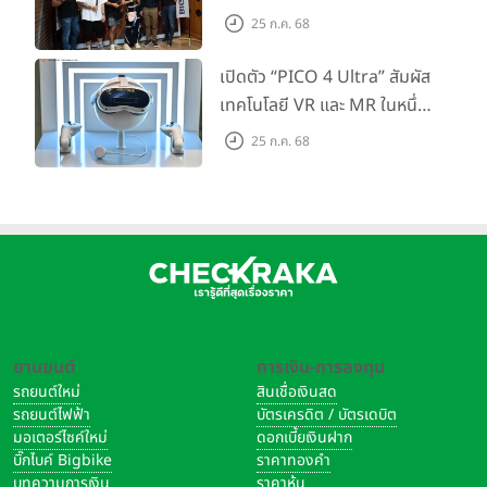
กำลัง Big Camera และ
25 ก.ค. 68
GoPro จัดกิจกรรมสุด
สร้างสรรค์ ‘GoPro...Go Pro
เปิดตัว “PICO 4 Ultra” สัมผัส
Creators’
เทคโนโลยี VR และ MR ในหนึ่ง
เดียว ยกระดับการทำงานและ
25 ก.ค. 68
ความบันเทิง ตอบโจทย์โลก
เสมือนจริงที่คมชัดยิ่งกว่าเคย
ยานยนต์
การเงิน-การลงทุน
รถยนต์ใหม่
สินเชื่อเงินสด
รถยนต์ไฟฟ้า
บัตรเครดิต / บัตรเดบิต
มอเตอร์ไซค์ใหม่
ดอกเบี้ยเงินฝาก
บิ๊กไบค์ Bigbike
ราคาทองคำ
บทความการเงิน
ราคาหุ้น