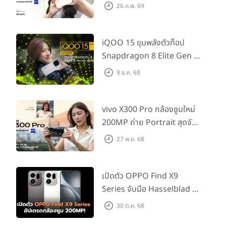
กช็อตให้สวยได้!
26 ก.พ. 69
iQOO 15 ขุมพลังตัวท็อป
Snapdragon 8 Elite Gen 5
เล่นลื่นทุกเกม!
9 ธ.ค. 68
vivo X300 Pro กล้องซูมใหม่
200MP ถ่าย Portrait สุดจัด
ต่อเลนส์เสริมได้!
27 พ.ย. 68
เปิดตัว OPPO Find X9
Series จับมือ Hasselblad อัป
เกรดกล้องซูม 200MP!
30 ต.ค. 68