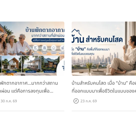
นพักตากอากาศ...มากกว่าสถาน
บ้านสำหรับคนโสด เมื่อ “บ้าน” คือพื
ักผ่อน แต่คือการลงทุนเพื่อ
ที่ออกแบบมาเพื่อชีวิตในแบบของ
ภาพชีวิต
30 ก.ค. 69
23 ก.ค. 69