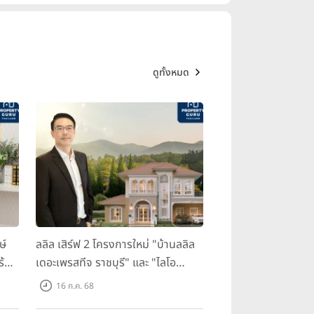
ดูทั้งหมด
ษ์
ลลิล เสิร์ฟ 2 โครงการใหม่ "บ้านลลิล
ร้อม
เดอะเพรสทีจ ราชบุรี" และ "ไลโอ
ราชบุรี" บ้าน และทาวน์โฮมสไตล์
16 ก.ค. 68
ฝรั่งเศสใจกลางเมืองราชบุรี