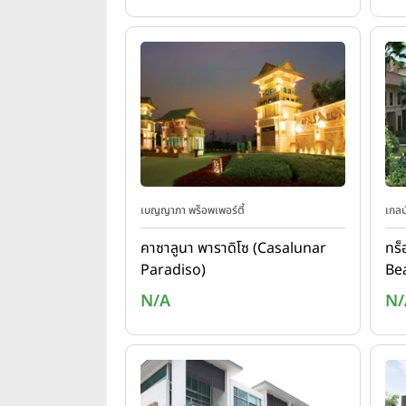
เบญญาภา พร็อพเพอร์ตี้
เกลน
คาซาลูนา พาราดิโซ (Casalunar
ทร็
Paradiso)
Be
N/A
N/