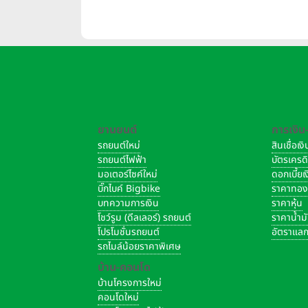
บาท/
ยานยนต์
การเงิน
รถยนต์ใหม่
สินเชื่อเ
รถยนต์ไฟฟ้า
บัตรเครด
มอเตอร์ไซค์ใหม่
ดอกเบี้ย
บิ๊กไบค์ Bigbike
ราคาทอ
บทความการเงิน
ราคาหุ้น
โชว์รูม (ดีลเลอร์) รถยนต์
ราคาน้ำม
โปรโมชั่นรถยนต์
อัตราแลก
รถไมล์น้อยราคาพิเศษ
บ้าน-คอนโด
บ้านโครงการใหม่
คอนโดใหม่