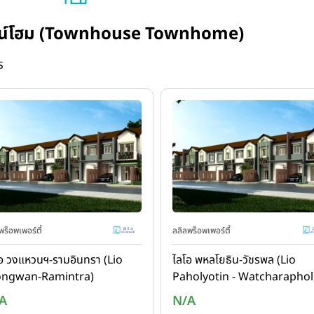
 ทาวน์โฮม (Townhouse Townhome)
ร
พร็อพเพอร์ตี้
ลลิลพร็อพเพอร์ตี้
อ วงแหวนฯ-รามอินทรา (Lio
ไลโอ พหลโยธิน-วัชรพล (Lio
ngwan-Ramintra)
Paholyotin - Watcharaphol
A
N/A