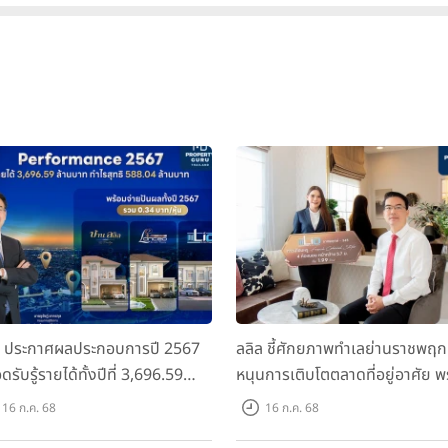
ล ประกาศผลประกอบการปี 2567
ลลิล ชี้ศักยภาพทำเลย่านราชพฤก
ดรับรู้รายได้ทั้งปีที่ 3,696.59
หนุนการเติบโตตลาดที่อยู่อาศัย พ
นบาท กำไรสุทธิ 588.04 ล้านบาท
เปิดตัวโครงการใหม่ "ไลโอ
16 ก.ค. 68
16 ก.ค. 68
อมจ่ายปันผลทั้งปี 2567 รวม 0.34
ราชพฤกษ์-345" มูลค่า 600 ลบ.