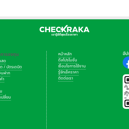
หุ้น
อัป
-การลงทุน
หน้าหลัก
ดีลโปรโมชั่น
งินสด
เงื่อนไขการใช้งาน
ิต / บัตรเดบิต
รู้จักเช็คราคา
เงินฝาก
ติดต่อเรา
งคำ
ัน
เปลี่ยน