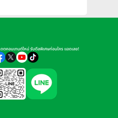
เดตคอนเทนต์ใหม่ รับดีลพิเศษก่อนใคร แอดเลย!