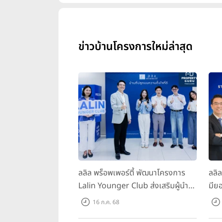
ข่าวบ้านโครงการใหม่ล่าสุด
ลลิล พร็อพเพอร์ตี้ พัฒนาโครงการ
ลลิ
Lalin Younger Club ส่งเสริมผู้นำ
มียอ
รุ่นใหม่ พัฒนาองค์กรสู่อนาคต
ล้า
16 ก.ค. 68
พร้