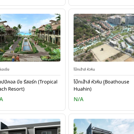
์เอเชีย
โบ๊ทเฮ้าส์ หัวหิน
อปปิคอล บีช รีสอร์ท (Tropical
โบ๊ทเฮ้าส์ หัวหิน (ฺฺBoathouse
ach Resort)
Huahin)
A
N/A