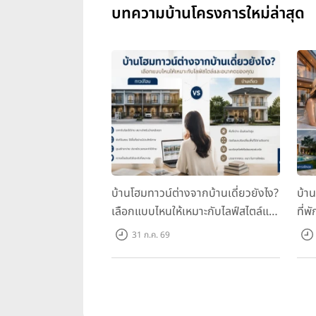
บทความบ้านโครงการใหม่ล่าสุด
บ้านโฮมทาวน์ต่างจากบ้านเดี่ยวยังไง?
บ้า
เลือกแบบไหนให้เหมาะกับไลฟ์สไตล์และ
ที่พ
อนาคตของคุณ
คุณ
31 ก.ค. 69