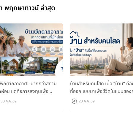
 พฤกษาทาวน์ ล่าสุด
นพักตากอากาศ...มากกว่าสถาน
บ้านสำหรับคนโสด เมื่อ “บ้าน” คือพื
ักผ่อน แต่คือการลงทุนเพื่อ
ที่ออกแบบมาเพื่อชีวิตในแบบของ
ภาพชีวิต
30 ก.ค. 69
23 ก.ค. 69