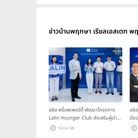
ข่าวบ้านพฤกษา เรียลเอสเตท พฤ
ลลิล พร็อพเพอร์ตี้ พัฒนาโครงการ
ลลิ
Lalin Younger Club ส่งเสริมผู้นำ
มียอ
รุ่นใหม่ พัฒนาองค์กรสู่อนาคต
ล้า
16 ก.ค. 68
พร้