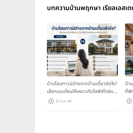
บทความบ้านพฤกษา เรียลเอสเตท
บ้านโฮมทาวน์ต่างจากบ้านเดี่ยวยังไง?
บ้า
เลือกแบบไหนให้เหมาะกับไลฟ์สไตล์และ
ที่พ
อนาคตของคุณ
คุณ
31 ก.ค. 69