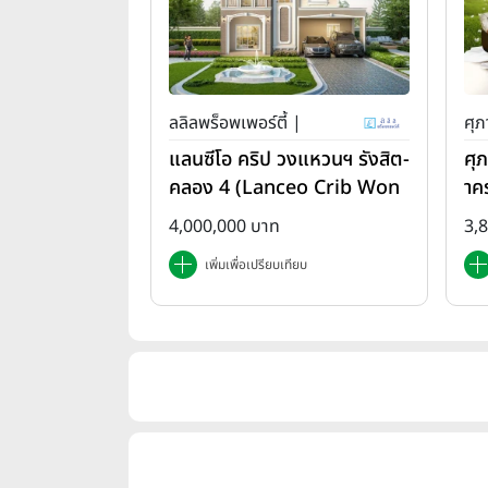
ลลิลพร็อพเพอร์ตี้ |
ศุภ
แลนซีโอ คริป วงแหวนฯ รังสิต-
ศุ
คลอง 4 (Lanceo Crib Won
าค
gwan Rangsit-Khlong4)
em
4,000,000 บาท
3,
เพิ่มเพื่อเปรียบเทียบ