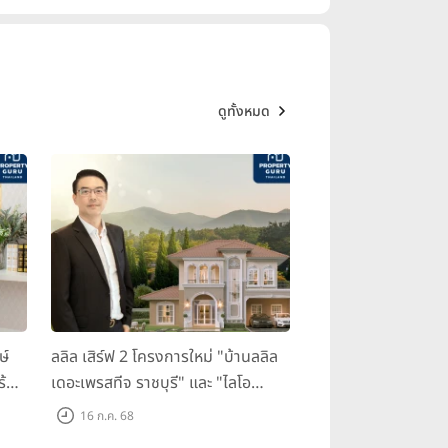
ดูทั้งหมด
ษ์
ลลิล เสิร์ฟ 2 โครงการใหม่ "บ้านลลิล
ร้อม
เดอะเพรสทีจ ราชบุรี" และ "ไลโอ
ราชบุรี" บ้าน และทาวน์โฮมสไตล์
16 ก.ค. 68
ฝรั่งเศสใจกลางเมืองราชบุรี