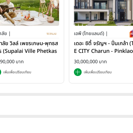
าลัย |
เอพี (ไทยแลนด์) |
ภาลัย วิลล์ เพชรเกษม-พุทธส
เดอะ ซิตี้ จรัญฯ - ปิ่นเกล้า 
ร (Supalai Ville Phetkas
E CITY Charun - Pinklao
-Phutthasakorn)
890,000 บาท
30,000,000 บาท
เพิ่มเพื่อเปรียบเทียบ
เพิ่มเพื่อเปรียบเทียบ