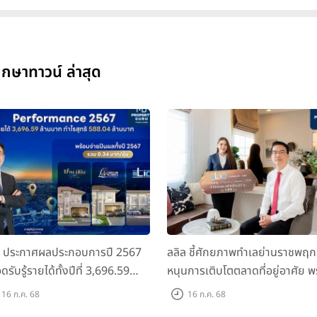
กษาทาวน์ ล่าสุด
ล ประกาศผลประกอบการปี 2567
ลลิล ชี้ศักยภาพทำเลย่านราชพฤก
ดรับรู้รายได้ทั้งปีที่ 3,696.59
หนุนการเติบโตตลาดที่อยู่อาศัย พ
นบาท กำไรสุทธิ 588.04 ล้านบาท
เปิดตัวโครงการใหม่ "ไลโอ
16 ก.ค. 68
16 ก.ค. 68
อมจ่ายปันผลทั้งปี 2567 รวม 0.34
ราชพฤกษ์-345" มูลค่า 600 ลบ.