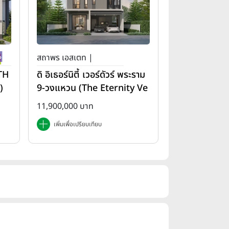
สถาพร เอสเตท |
(TH
ดิ อิเธอร์นิตี้ เวอร์ดัวร์ พระราม
)
9-วงแหวน (The Eternity Ve
rdure Rama 9-Wongwae
11,900,000 บาท
n)
เพิ่มเพื่อเปรียบเทียบ