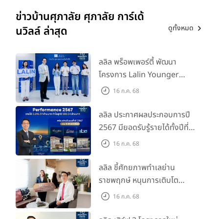
ข่าวบ้านศุภาลัย ศุภาลัย การ์เด้
ดูทั้งหมด
นวิลล์ ล่าสุด
ลลิล พร็อพเพอร์ตี้ พัฒนา
โครงการ Lalin Younger
Club ส่งเสริมผู้นำรุ่นใหม่
16 ก.ค. 68
พัฒนาองค์กรสู่อนาคต
ลลิล ประกาศผลประกอบการปี
2567 มียอดรับรู้รายได้ทั้งปีที่
3,696.59 ล้านบาท กำไรสุทธิ
16 ก.ค. 68
588.04 ล้านบาท พร้อมจ่าย
ปันผลทั้งปี 2567 รวม 0.34
ลลิล ชี้ศักยภาพทำเลย่าน
บาท/หุ้น
ราชพฤกษ์ หนุนการเติบโต
ตลาดที่อยู่อาศัย พร้อมเปิดตัว
16 ก.ค. 68
โครงการใหม่ "ไลโอ
ราชพฤกษ์-345" มูลค่า 600