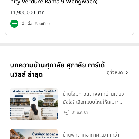
nity Verdure Rama 9-Wongwaen)
11,900,000 บาท
เพิ่มเพื่อเปรียบเทียบ
บทความบ้านศุภาลัย ศุภาลัย การ์เด้
ดูทั้งหมด
นวิลล์ ล่าสุด
บ้านโฮมทาวน์ต่างจากบ้านเดี่ยว
ยังไง? เลือกแบบไหนให้เหมาะ
กับไลฟ์สไตล์และอนาคตของ
31 ก.ค. 69
คุณ
บ้านพักตากอากาศ...มากกว่า