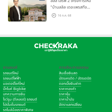
ลลิล เสิร์ฟ 2 โครงการใหม่
ลบ.
"บ้านลลิล เดอะเพรสทีจ
ราชบุรี" และ "ไลโอ ราชบุรี"
16 ก.ค. 68
บ้าน และทาวน์โฮมสไตล์ฝรั่งเศส
ใจกลางเมืองราชบุรี
ยานยนต์
การเงิน-การลงทุน
รถยนต์ใหม่
สินเชื่อเงินสด
รถยนต์ไฟฟ้า
บัตรเครดิต / บัตรเดบิต
มอเตอร์ไซค์ใหม่
ดอกเบี้ยเงินฝาก
บิ๊กไบค์ Bigbike
ราคาทองคำ
บทความการเงิน
ราคาหุ้น
โชว์รูม (ดีลเลอร์) รถยนต์
ราคาน้ำมัน
โปรโมชั่นรถยนต์
อัตราแลกเปลี่ยน
รถไมล์น้อยราคาพิเศษ