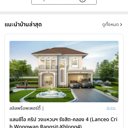
แนะนำบ้านล่าสุด
ดูทั้งหมด
ลลิลพร็อพเพอร์ตี้ |
แลนซีโอ คริป วงแหวนฯ รังสิต-คลอง 4 (Lanceo Cri
b Wongwan Rangsit-Khlong4)