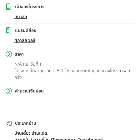
เจ้าของโครงการ
ศุภาลัย
แบรนด์ย่อย
ศุภาลัย วิลล์
ราคา
N/A (ณ. วันที่ )
โครงการนี้มีอายุมากกว่า 5 ปี โปรดสอบถามข้อมูลกับทางโครงการอีก
ครั้ง
คำนวณเงินผ่อน
ประเภทบ้าน
บ้านเดี่ยว
,
บ้านแฝด
,
ทาวน์เฮ้าส์ ทาวน์โฮม (Townhouse Townhome)