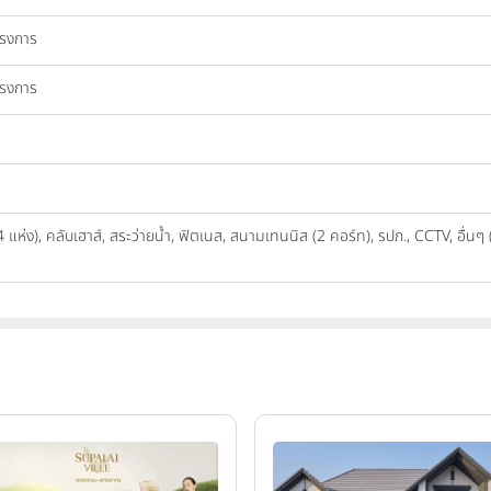
ครงการ
ครงการ
ห่ง), คลับเฮาส์, สระว่ายน้ำ, ฟิตเนส, สนามเทนนิส (2 คอร์ท), รปภ., CCTV, อื่