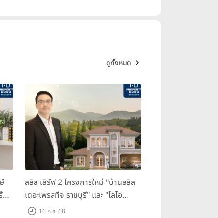
ดูทั้งหมด
ษ์
ลลิล เสิร์ฟ 2 โครงการใหม่ "บ้านลลิล
ร้อม
เดอะเพรสทีจ ราชบุรี" และ "ไลโอ
ราชบุรี" บ้าน และทาวน์โฮมสไตล์
16 ก.ค. 68