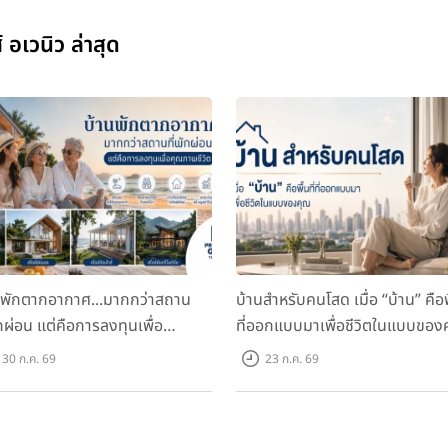
์ อเวนิว ล่าสุด
นพักตากอากาศ...มากกว่าสถาน
บ้านสำหรับคนโสด เมื่อ “บ้าน” คือพื
ักผ่อน แต่คือการลงทุนเพื่อ
ที่ออกแบบมาเพื่อชีวิตในแบบของ
ภาพชีวิต
30 ก.ค. 69
23 ก.ค. 69