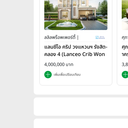
ลลิลพร็อพเพอร์ตี้ |
ศุภ
แลนซีโอ คริป วงแหวนฯ รังสิต-
ศุ
คลอง 4 (Lanceo Crib Won
าค
gwan Rangsit-Khlong4)
em
4,000,000 บาท
3,
เพิ่มเพื่อเปรียบเทียบ