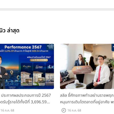
นิว ล่าสุด
ล ประกาศผลประกอบการปี 2567
ลลิล ชี้ศักยภาพทำเลย่านราชพฤก
ดรับรู้รายได้ทั้งปีที่ 3,696.59
หนุนการเติบโตตลาดที่อยู่อาศัย พ
นบาท กำไรสุทธิ 588.04 ล้านบาท
เปิดตัวโครงการใหม่ "ไลโอ
16 ก.ค. 68
16 ก.ค. 68