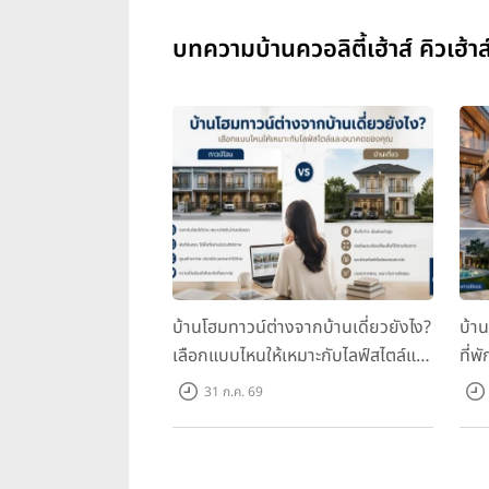
บทความบ้านควอลิตี้เฮ้าส์ คิวเฮ้าส
บ้านโฮมทาวน์ต่างจากบ้านเดี่ยวยังไง?
บ้า
เลือกแบบไหนให้เหมาะกับไลฟ์สไตล์และ
ที่พ
อนาคตของคุณ
คุณ
31 ก.ค. 69