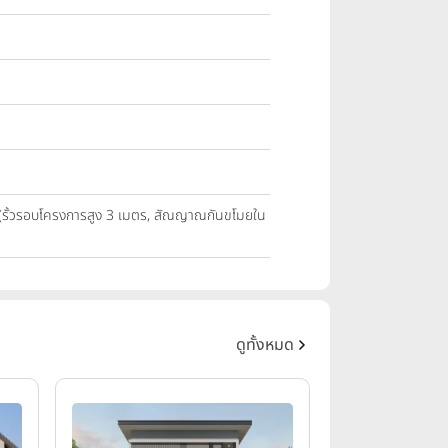
นๆ (รั้วรอบโครงการสูง 3 เมตร, สัณญาณกันขโมยใน
ดูทั้งหมด