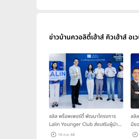
ข่าวบ้านควอลิตี้เฮ้าส์ คิวเฮ้าส์ อเว
ลลิล พร็อพเพอร์ตี้ พัฒนาโครงการ
ลลิ
Lalin Younger Club ส่งเสริมผู้นำ
มียอ
รุ่นใหม่ พัฒนาองค์กรสู่อนาคต
ล้า
16 ก.ค. 68