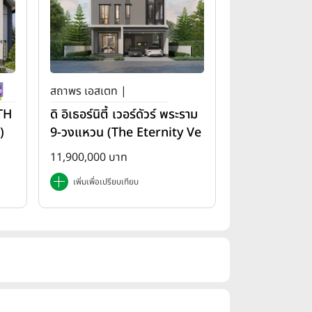
สถาพร เอสเตท |
(TH
ดิ อิเธอร์นิตี้ เวอร์ดัวร์ พระราม
)
9-วงแหวน (The Eternity Ve
rdure Rama 9-Wongwae
11,900,000 บาท
n)
เพิ่มเพื่อเปรียบเทียบ