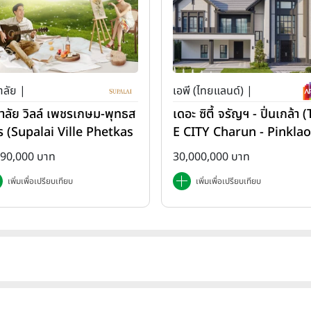
าลัย |
เอพี (ไทยแลนด์) |
ภาลัย วิลล์ เพชรเกษม-พุทธส
เดอะ ซิตี้ จรัญฯ - ปิ่นเกล้า 
ร (Supalai Ville Phetkas
E CITY Charun - Pinklao
-Phutthasakorn)
890,000 บาท
30,000,000 บาท
เพิ่มเพื่อเปรียบเทียบ
เพิ่มเพื่อเปรียบเทียบ