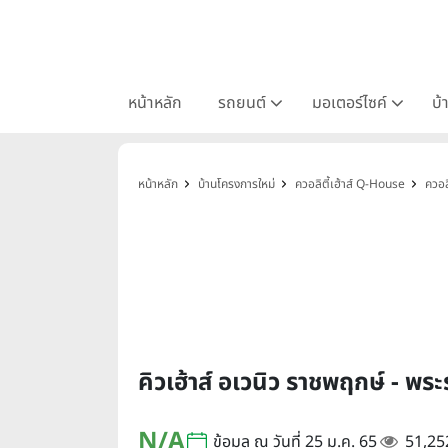
หน้าหลัก
รถยนต์
มอเตอร์ไซค์
บ้
หน้าหลัก
บ้านโครงการใหม่
ควอลิตี้เฮ้าส์ Q-House
ควอลิ
คิวเฮ้าส์ อเวนิว ราชพฤกษ์ -
N/A
ข้อมูล ณ วันที่ 25 ม.ค. 65
51,25