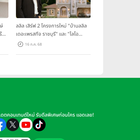
ษ์
ลลิล เสิร์ฟ 2 โครงการใหม่ "บ้านลลิล
ร้อม
เดอะเพรสทีจ ราชบุรี" และ "ไลโอ
ราชบุรี" บ้าน และทาวน์โฮมสไตล์
16 ก.ค. 68
ฝรั่งเศสใจกลางเมืองราชบุรี
เดตคอนเทนต์ใหม่ รับดีลพิเศษก่อนใคร แอดเลย!