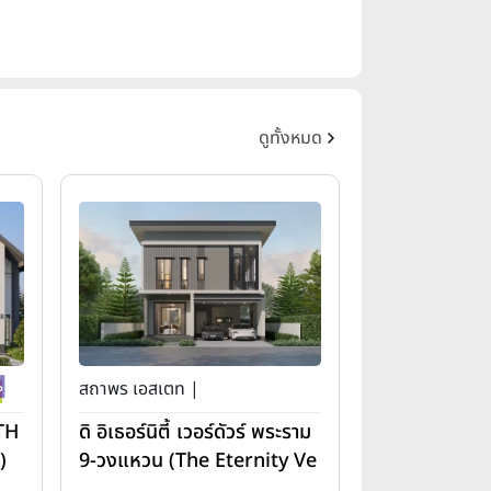
ดูทั้งหมด
สถาพร เอสเตท |
(TH
ดิ อิเธอร์นิตี้ เวอร์ดัวร์ พระราม
)
9-วงแหวน (The Eternity Ve
rdure Rama 9-Wongwae