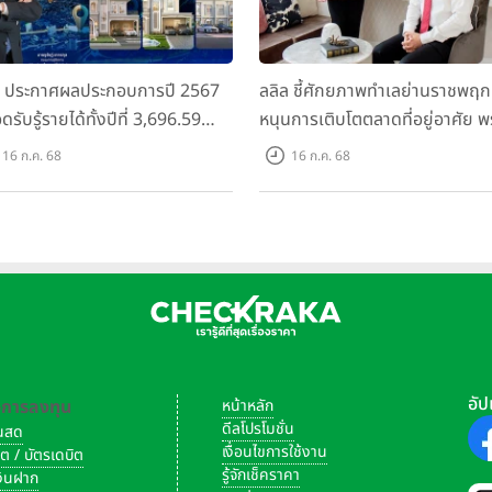
ล ประกาศผลประกอบการปี 2567
ลลิล ชี้ศักยภาพทำเลย่านราชพฤก
ดรับรู้รายได้ทั้งปีที่ 3,696.59
หนุนการเติบโตตลาดที่อยู่อาศัย พ
นบาท กำไรสุทธิ 588.04 ล้านบาท
เปิดตัวโครงการใหม่ "ไลโอ
16 ก.ค. 68
16 ก.ค. 68
อมจ่ายปันผลทั้งปี 2567 รวม 0.34
ราชพฤกษ์-345" มูลค่า 600 ลบ.
หุ้น
อัป
-การลงทุน
หน้าหลัก
ดีลโปรโมชั่น
งินสด
เงื่อนไขการใช้งาน
ิต / บัตรเดบิต
รู้จักเช็คราคา
เงินฝาก