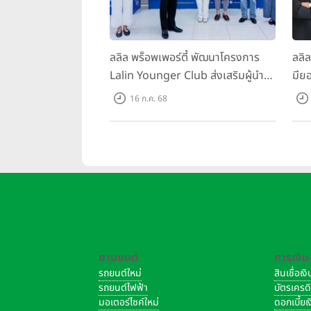
ลลิล พร็อพเพอร์ตี้ พัฒนาโครงการ
ลลิ
Lalin Younger Club ส่งเสริมผู้นำ
มียอ
รุ่นใหม่ พัฒนาองค์กรสู่อนาคต
ล้า
16 ก.ค. 68
พร้
บาท/
ยานยนต์
การเงิน
รถยนต์ใหม่
สินเชื่อเ
รถยนต์ไฟฟ้า
บัตรเครด
มอเตอร์ไซค์ใหม่
ดอกเบี้ย