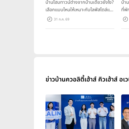
บ้านโฮมทาวน์ต่างจากบ้านเดี่ยวยังไง?
บ้า
เลือกแบบไหนให้เหมาะกับไลฟ์สไตล์และ
ที่พ
อนาคตของคุณ
คุณ
31 ก.ค. 69
ข่าวบ้านควอลิตี้เฮ้าส์ คิวเฮ้าส์ อเว