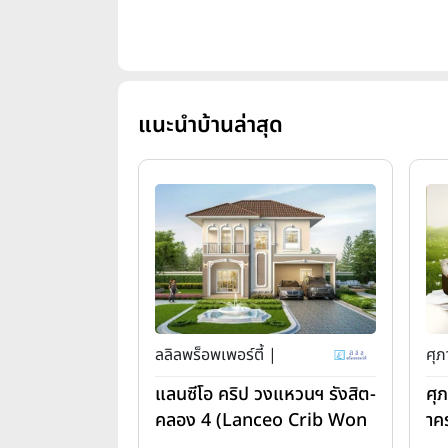
แนะนำบ้านล่าสุด
ลลิลพร็อพเพอร์ตี้ |
ศุภ
แลนซีโอ คริป วงแหวนฯ รังสิต-
ศุ
คลอง 4 (Lanceo Crib Won
าค
gwan Rangsit-Khlong4)
em