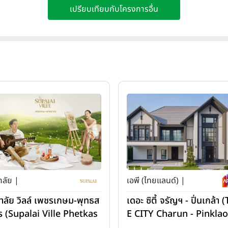
เปรียบเทียบกับโครงการอื่น
าลัย |
เอพี (ไทยแลนด์) |
ภาลัย วิลล์ เพชรเกษม-พุทธส
เดอะ ซิตี้ จรัญฯ - ปิ่นเกล้า 
ร (Supalai Ville Phetkas
E CITY Charun - Pinklao
-Phutthasakorn)