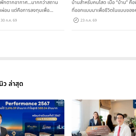
นพักตากอากาศ...มากกว่าสถาน
บ้านสำหรับคนโสด เมื่อ “บ้าน” คือพื
ักผ่อน แต่คือการลงทุนเพื่อ
ที่ออกแบบมาเพื่อชีวิตในแบบของ
ภาพชีวิต
30 ก.ค. 69
23 ก.ค. 69
นิว ล่าสุด