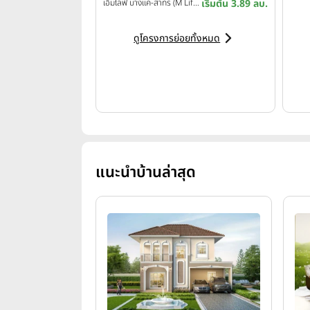
เอ็มไลฟ์ บางแค-สาทร (M Life Bang Khae-Sathorn)
เริ่มต้น 3.89 ลบ.
ดูโครงการย่อยทั้งหมด
แนะนำบ้านล่าสุด