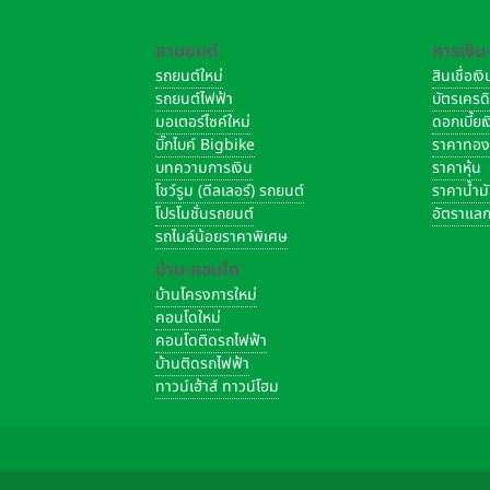
ยานยนต์
การเงิน
รถยนต์ใหม่
สินเชื่อเ
รถยนต์ไฟฟ้า
บัตรเครด
มอเตอร์ไซค์ใหม่
ดอกเบี้ย
บิ๊กไบค์ Bigbike
ราคาทอ
บทความการเงิน
ราคาหุ้น
โชว์รูม (ดีลเลอร์) รถยนต์
ราคาน้ำม
โปรโมชั่นรถยนต์
อัตราแลก
รถไมล์น้อยราคาพิเศษ
บ้าน-คอนโด
บ้านโครงการใหม่
คอนโดใหม่
คอนโดติดรถไฟฟ้า
บ้านติดรถไฟฟ้า
ทาวน์เฮ้าส์ ทาวน์โฮม