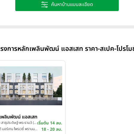
ค้นหาบ้านแบบละเอียด
รงการหลักเพลินพัฒน์ แอสเสท ราคา-สเปค-โปรโมช
เพลินพัฒน์ แอสเสท
มาร์วิช สาธุประดิษฐ์-พระราม3 (Mavich Sathupradit - Rama 3)
เริ่มต้น 14 ลบ.
แกรนด์ มอร์เกน ไพรเวซี่ พรานนก-สาย 1 (Grand Morgen Privacy Phrannok - Sai 1)
18 - 20 ลบ.