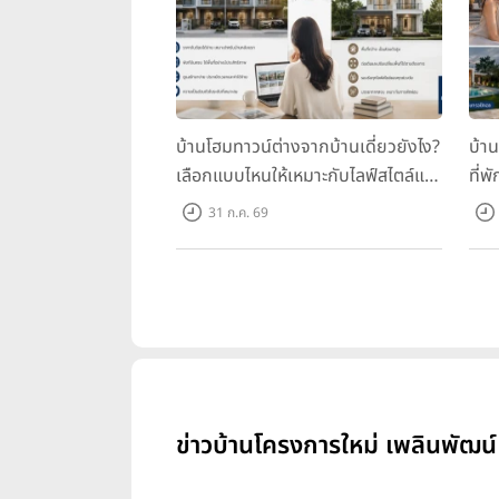
บ้านโฮมทาวน์ต่างจากบ้านเดี่ยวยังไง?
บ้า
เลือกแบบไหนให้เหมาะกับไลฟ์สไตล์และ
ที่พ
อนาคตของคุณ
คุณ
31 ก.ค. 69
ข่าวบ้านโครงการใหม่ เพลินพัฒน์