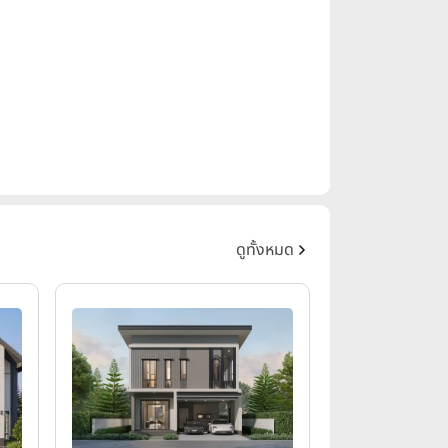
ดูทั้งหมด