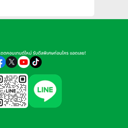
เดตคอนเทนต์ใหม่ รับดีลพิเศษก่อนใคร แอดเลย!