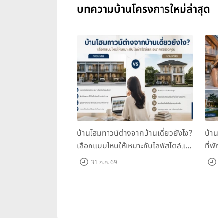
บทความบ้านโครงการใหม่ล่าสุด
บ้านโฮมทาวน์ต่างจากบ้านเดี่ยวยังไง?
บ้า
เลือกแบบไหนให้เหมาะกับไลฟ์สไตล์และ
ที่พ
อนาคตของคุณ
คุณ
31 ก.ค. 69