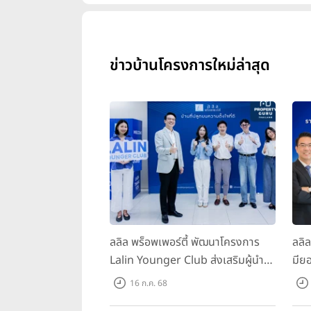
ข่าวบ้านโครงการใหม่ล่าสุด
ลลิล พร็อพเพอร์ตี้ พัฒนาโครงการ
ลลิ
Lalin Younger Club ส่งเสริมผู้นำ
มียอ
รุ่นใหม่ พัฒนาองค์กรสู่อนาคต
ล้า
16 ก.ค. 68
พร้