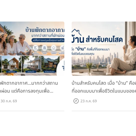
นพักตากอากาศ...มากกว่าสถาน
บ้านสำหรับคนโสด เมื่อ “บ้าน” คือพื
ักผ่อน แต่คือการลงทุนเพื่อ
ที่ออกแบบมาเพื่อชีวิตในแบบของ
ภาพชีวิต
30 ก.ค. 69
23 ก.ค. 69