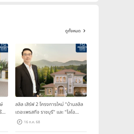
ดูทั้งหมด
ษ์
ลลิล เสิร์ฟ 2 โครงการใหม่ "บ้านลลิล
ร้อม
เดอะเพรสทีจ ราชบุรี" และ "ไลโอ
ราชบุรี" บ้าน และทาวน์โฮมสไตล์
16 ก.ค. 68
ฝรั่งเศสใจกลางเมืองราชบุรี