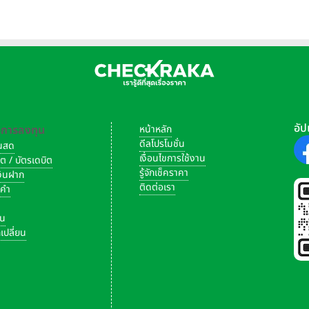
หุ้น
อัป
-การลงทุน
หน้าหลัก
ดีลโปรโมชั่น
งินสด
เงื่อนไขการใช้งาน
ิต / บัตรเดบิต
รู้จักเช็คราคา
เงินฝาก
ติดต่อเรา
งคำ
ัน
เปลี่ยน