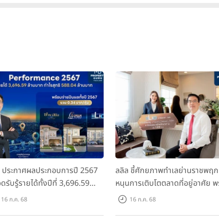
ล ประกาศผลประกอบการปี 2567
ลลิล ชี้ศักยภาพทำเลย่านราชพฤก
ดรับรู้รายได้ทั้งปีที่ 3,696.59
หนุนการเติบโตตลาดที่อยู่อาศัย พ
นบาท กำไรสุทธิ 588.04 ล้านบาท
เปิดตัวโครงการใหม่ "ไลโอ
16 ก.ค. 68
16 ก.ค. 68
อมจ่ายปันผลทั้งปี 2567 รวม 0.34
ราชพฤกษ์-345" มูลค่า 600 ลบ.