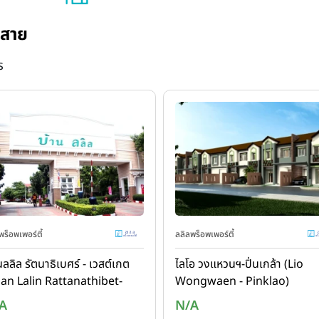
กสาย
ร
พร็อพเพอร์ตี้
ลลิลพร็อพเพอร์ตี้
นลลิล รัตนาธิเบศร์ - เวสต์เกต
ไลโอ วงแหวนฯ-ปิ่นเกล้า (Lio
an Lalin Rattanathibet-
Wongwaen - Pinklao)
stgate)
A
N/A