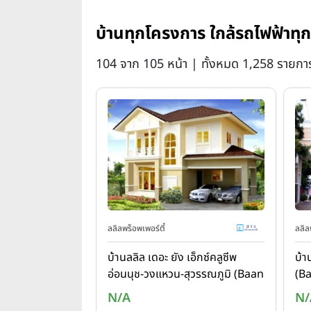
บ้านทุกโครงการ ใกล้รถไฟฟ้าทุ
104 จาก 105 หน้า | ทั้งหมด 1,258 รายกา
ลลิลพร็อพเพอร์ตี้
ลลิล
บ้านลลิล เดอะ ยัง เอ็กซ์คลูซีพ
บ้า
อ่อนนุช-วงแหวน-สุวรรณภูมิ (Baan
(Ba
Lalin The Young Executive)
We
N/A
N/