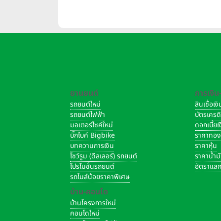
บาท/
ยานยนต์
การเงิน
รถยนต์ใหม่
สินเชื่อเ
รถยนต์ไฟฟ้า
บัตรเครด
มอเตอร์ไซค์ใหม่
ดอกเบี้ย
บิ๊กไบค์ Bigbike
ราคาทอ
บทความการเงิน
ราคาหุ้น
โชว์รูม (ดีลเลอร์) รถยนต์
ราคาน้ำม
โปรโมชั่นรถยนต์
อัตราแลก
รถไมล์น้อยราคาพิเศษ
บ้าน-คอนโด
บ้านโครงการใหม่
คอนโดใหม่