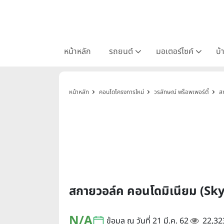
หน้าหลัก
รถยนต์
มอเตอร์ไซค์
บ้
หน้าหลัก
คอนโดโครงการใหม่
วรลักษณ์ พร็อพเพอร์ตี้
ส
สกายวอล์ค คอนโดมิเนียม (
N/A
ข้อมูล ณ วันที่ 21 มี.ค. 62
22,32