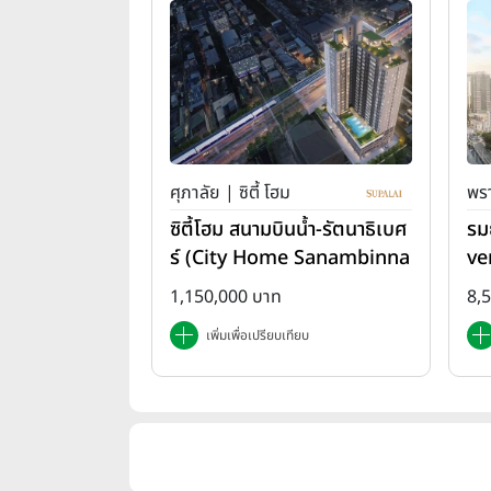
ศุภาลัย | ซิตี้ โฮม
พรา
ซิตี้โฮม สนามบินน้ำ-รัตนาธิเบศ
รม
ร์ (City Home Sanambinna
ve
m-Rattanathibet)
1,150,000 บาท
8,
เพิ่มเพื่อเปรียบเทียบ