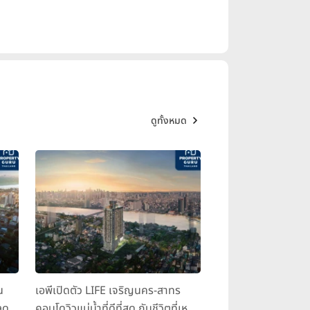
ดูทั้งหมด
น
เอพีเปิดตัว LIFE เจริญนคร-สาทร
ุด
คอนโดวิวแม่น้ำที่ดีที่สุด กับชีวิตที่เหนือ