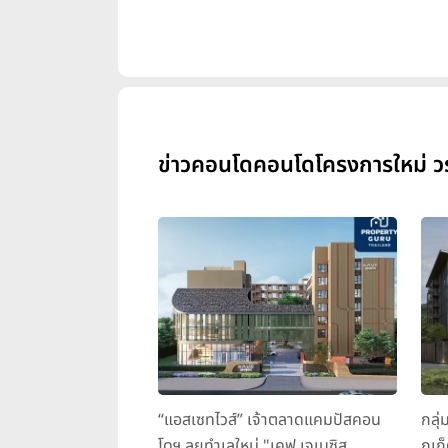
ข่าวคอนโดคอนโดโครงการใหม่ วรล
“แอสเซทไวส์” เจ้าตลาดแคมปัสคอน
กลุ่
โดฯ ลุยทำเลใหม่ "เคฟ เจเนซิส
ภูเก