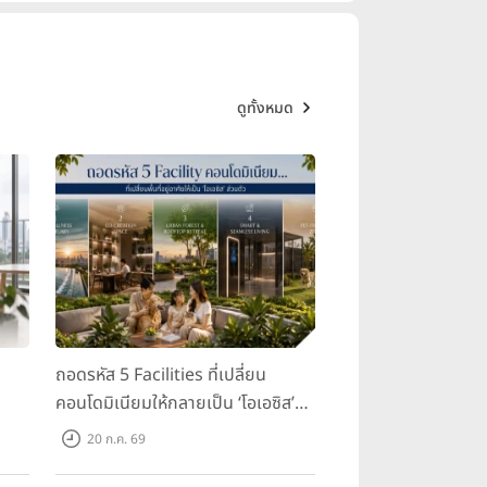
ดูทั้งหมด
ถอดรหัส 5 Facilities ที่เปลี่ยน
คอนโดมิเนียมให้กลายเป็น ‘โอเอซิส’
ส่วนตัวกลางเมือง
20 ก.ค. 69