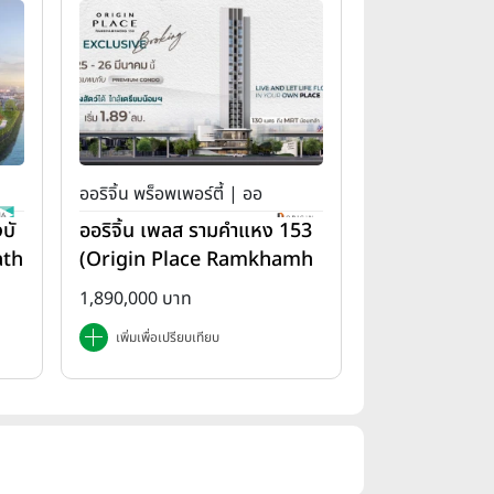
ออริจิ้น พร็อพเพอร์ตี้ | ออ
บั
ออริจิ้น เพลส รามคำแหง 153
ริจิ้น เพลส
ath
(Origin Place Ramkhamh
aeng 153)
1,890,000 บาท
เพิ่มเพื่อเปรียบเทียบ