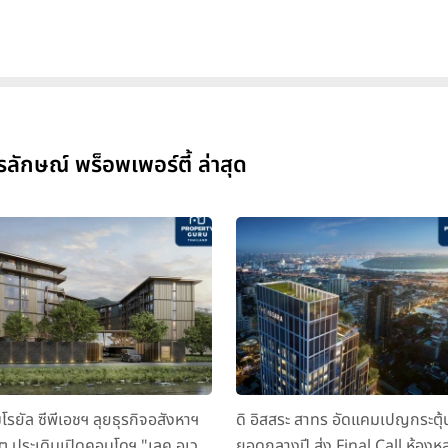
ักษณ์ พร็อพเพอร์ตี้ ล่าสุด
มโรยัล ซีพีเอชฯ ลุยธุรกิจอสังหาฯ
ดิ อิสสระ สาทร อัดแคมเปญกระตุ้
็ต ประเดิมเปิดคอนโดฯ "เลค อเวนิ
ยอดกลางปี ส่ง Final Call ห้องหล