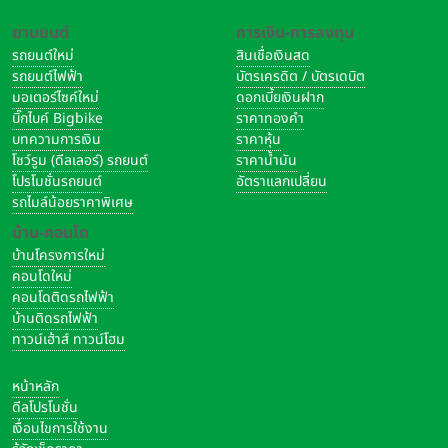
ยานยนต์
การเงิน-การลงทุน
รถยนต์ใหม่
สินเชื่อเงินสด
รถยนต์ไฟฟ้า
บัตรเครดิต / บัตรเดบิต
มอเตอร์ไซค์ใหม่
ดอกเบี้ยเงินฝาก
บิ๊กไบค์ Bigbike
ราคาทองคำ
บทความการเงิน
ราคาหุ้น
โชว์รูม (ดีลเลอร์) รถยนต์
ราคาน้ำมัน
โปรโมชั่นรถยนต์
อัตราแลกเปลี่ยน
รถไมล์น้อยราคาพิเศษ
บ้าน-คอนโด
บ้านโครงการใหม่
คอนโดใหม่
คอนโดติดรถไฟฟ้า
บ้านติดรถไฟฟ้า
ทาวน์เฮ้าส์ ทาวน์โฮม
หน้าหลัก
ดีลโปรโมชั่น
เงื่อนไขการใช้งาน