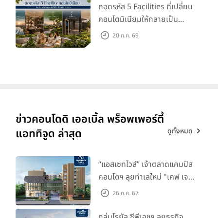
ถอดรหัส 5 Facilities ที่เปลี่ยน
คอนโดมิเนียมให้กลายเป็น
‘โอเอซิส’ ส่วนตัวกลางเมือง
20 ก.ค. 69
ข่าวคอนโดดิ เออเบิ้ล พร็อพเพอร์ตี้
ดูทั้งหมด
แอททิจูด ล่าสุด
“แอสเซทไวส์” เจ้าตลาดแคมปัส
คอนโดฯ ลุยทำเลใหม่ "เคฟ เจ
เนซิส นครปฐม" จับมือพาร์ท
26 ก.ค. 67
เนอร์ "อินฟินิท เรียลเอสเตท”
กลุ่มโรยัล ซีพีเอชฯ ลุยธุรกิจ