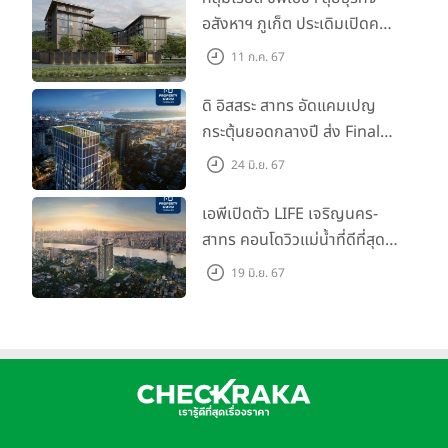
อสังหาฯ ภูเก็ต ประเดิมเปิดคอน
โดฯ "เลค อเวนิว ภูเก็ต" พรีเซล
11 ก.ค. 67
สิงหาคมนี้
ดิ อิสสระ สาทร อัดแคมเปญ
กระตุ้นยอดกลางปี ส่ง Final
Call ห้องหลุดดาวน์ หั่นราคา
24 มิ.ย. 67
เริ่มต้น 4.99 ลบ.
เอพีเปิดตัว LIFE เจริญนคร-
สาทร คอนโดวิวแม่น้ำที่ดีที่สุด
กับชีวิตที่เหนือกว่าในทุกมิติ
19 มิ.ย. 67
ห้องชุดดีไซน์ใหม่สูง 3 เมตร
เริ่ม 3.59 ล้านบาท