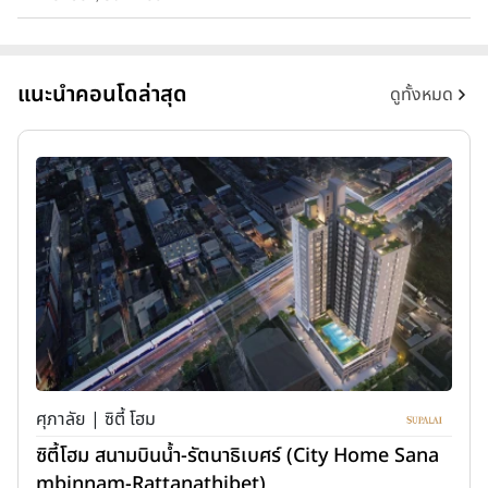
แนะนำคอนโดล่าสุด
ดูทั้งหมด
ศุภาลัย | ซิตี้ โฮม
ซิตี้โฮม สนามบินน้ำ-รัตนาธิเบศร์ (City Home Sana
mbinnam-Rattanathibet)