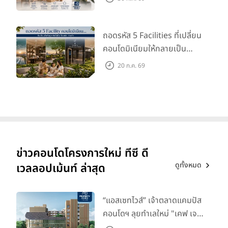
ถอดรหัส 5 Facilities ที่เปลี่ยน
คอนโดมิเนียมให้กลายเป็น
‘โอเอซิส’ ส่วนตัวกลางเมือง
20 ก.ค. 69
ข่าวคอนโดโครงการใหม่ ทีซี ดี
ดูทั้งหมด
เวลลอปเม้นท์ ล่าสุด
“แอสเซทไวส์” เจ้าตลาดแคมปัส
คอนโดฯ ลุยทำเลใหม่ "เคฟ เจ
เนซิส นครปฐม" จับมือพาร์ท