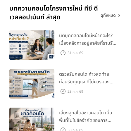
บทความคอนโดโครงการใหม่ ทีซี ดี
ดูทั้งหมด
เวลลอปเม้นท์ ล่าสุด
นิติบุคคลคอนโดมีหน้าที่อะไร?
เบื้องหลังการอยู่อาศัยที่ราบรื่น
กว่าที่คิด
31 ก.ค. 69
ตรวจรับคอนโด ก้าวสุดท้าย
ก่อนรับกุญแจ ที่ไม่ควรมอง
ข้าม
23 ก.ค. 69
เลี้ยงลูกสไตล์ชาวคอนโด เมื่อ
พื้นที่ไม่ใช่ข้อจำกัดของการ
เติบโต
30 ก.ค. 69