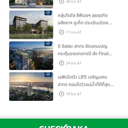
26 ก.ค. 67
เนอร์ "อินฟินิท เรียลเอสเตท”
กลุ่มโรยัล ซีพีเอชฯ ลุยธุรกิจ
อสังหาฯ ภูเก็ต ประเดิมเปิดคอน
โดฯ "เลค อเวนิว ภูเก็ต" พรีเซล
11 ก.ค. 67
สิงหาคมนี้
ดิ อิสสระ สาทร อัดแคมเปญ
กระตุ้นยอดกลางปี ส่ง Final
Call ห้องหลุดดาวน์ หั่นราคา
24 มิ.ย. 67
เริ่มต้น 4.99 ลบ.
เอพีเปิดตัว LIFE เจริญนคร-
สาทร คอนโดวิวแม่น้ำที่ดีที่สุด
กับชีวิตที่เหนือกว่าในทุกมิติ
19 มิ.ย. 67
ห้องชุดดีไซน์ใหม่สูง 3 เมตร
เริ่ม 3.59 ล้านบาท