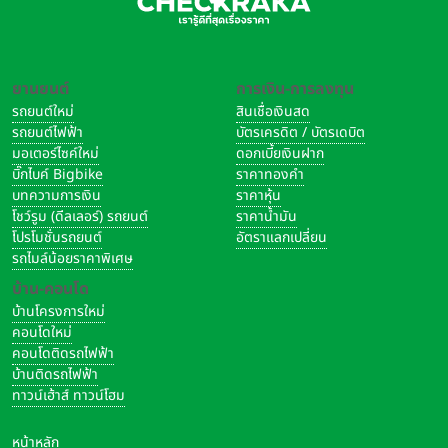
ยานยนต์
การเงิน-การลงทุน
รถยนต์ใหม่
สินเชื่อเงินสด
รถยนต์ไฟฟ้า
บัตรเครดิต / บัตรเดบิต
มอเตอร์ไซค์ใหม่
ดอกเบี้ยเงินฝาก
บิ๊กไบค์ Bigbike
ราคาทองคำ
บทความการเงิน
ราคาหุ้น
โชว์รูม (ดีลเลอร์) รถยนต์
ราคาน้ำมัน
โปรโมชั่นรถยนต์
อัตราแลกเปลี่ยน
รถไมล์น้อยราคาพิเศษ
บ้าน-คอนโด
บ้านโครงการใหม่
คอนโดใหม่
คอนโดติดรถไฟฟ้า
บ้านติดรถไฟฟ้า
ทาวน์เฮ้าส์ ทาวน์โฮม
หน้าหลัก