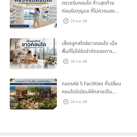
ตรวจรับคอนโด ก้าวสุดท้าย
ก่อนรับกุญแจ ที่ไม่ควรมอง
ข้าม
23 ก.ค. 69
เลี้ยงลูกสไตล์ชาวคอนโด เมื่อ
พื้นที่ไม่ใช่ข้อจำกัดของการ
เติบโต
30 ก.ค. 69
ถอดรหัส 5 Facilities ที่เปลี่ยน
คอนโดมิเนียมให้กลายเป็น
‘โอเอซิส’ ส่วนตัวกลางเมือง
20 ก.ค. 69