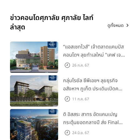
ข่าวคอนโดศุภาลัย ศุภาลัย ไลท์
ดูทั้งหมด
ล่าสุด
“แอสเซทไวส์” เจ้าตลาดแคมปัส
คอนโดฯ ลุยทำเลใหม่ "เคฟ เจ
เนซิส นครปฐม" จับมือพาร์ท
26 ก.ค. 67
เนอร์ "อินฟินิท เรียลเอสเตท”
กลุ่มโรยัล ซีพีเอชฯ ลุยธุรกิจ
อสังหาฯ ภูเก็ต ประเดิมเปิดคอน
โดฯ "เลค อเวนิว ภูเก็ต" พรีเซล
11 ก.ค. 67
สิงหาคมนี้
ดิ อิสสระ สาทร อัดแคมเปญ
กระตุ้นยอดกลางปี ส่ง Final
Call ห้องหลุดดาวน์ หั่นราคา
24 มิ.ย. 67
เริ่มต้น 4.99 ลบ.