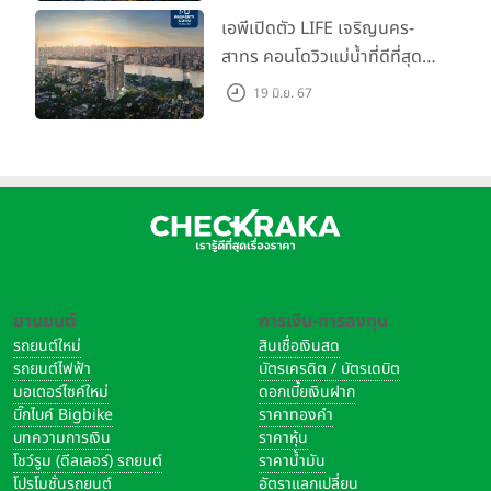
เอพีเปิดตัว LIFE เจริญนคร-
สาทร คอนโดวิวแม่น้ำที่ดีที่สุด
กับชีวิตที่เหนือกว่าในทุกมิติ
19 มิ.ย. 67
ห้องชุดดีไซน์ใหม่สูง 3 เมตร
เริ่ม 3.59 ล้านบาท
ยานยนต์
การเงิน-การลงทุน
รถยนต์ใหม่
สินเชื่อเงินสด
รถยนต์ไฟฟ้า
บัตรเครดิต / บัตรเดบิต
มอเตอร์ไซค์ใหม่
ดอกเบี้ยเงินฝาก
บิ๊กไบค์ Bigbike
ราคาทองคำ
บทความการเงิน
ราคาหุ้น
โชว์รูม (ดีลเลอร์) รถยนต์
ราคาน้ำมัน
โปรโมชั่นรถยนต์
อัตราแลกเปลี่ยน