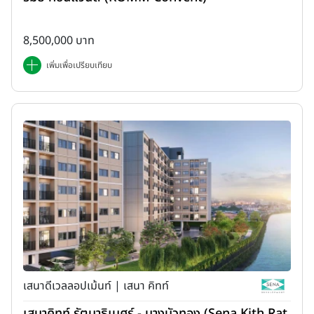
8,500,000 บาท
เพิ่มเพื่อเปรียบเทียบ
เสนาดีเวลลอปเม้นท์ | เสนา คิทท์
เสนาคิทท์ รัตนาธิเบศร์ - บางบัวทอง (Sena Kith Rat