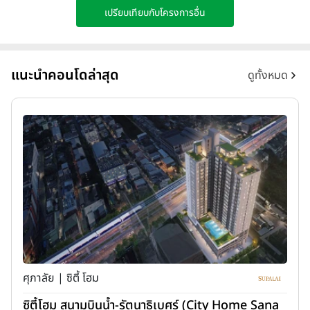
เปรียบเทียบกับโครงการอื่น
แนะนำคอนโดล่าสุด
ดูทั้งหมด
ศุภาลัย | ซิตี้ โฮม
ซิตี้โฮม สนามบินน้ำ-รัตนาธิเบศร์ (City Home Sana