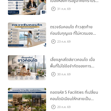
เบื้องหลังการอยู่อาศัยที่ราบรื่น
กว่าที่คิด
31 ก.ค. 69
ตรวจรับคอนโด ก้าวสุดท้าย
ก่อนรับกุญแจ ที่ไม่ควรมอง
ข้าม
23 ก.ค. 69
เลี้ยงลูกสไตล์ชาวคอนโด เมื่อ
พื้นที่ไม่ใช่ข้อจำกัดของการ
เติบโต
30 ก.ค. 69
ถอดรหัส 5 Facilities ที่เปลี่ยน
คอนโดมิเนียมให้กลายเป็น
‘โอเอซิส’ ส่วนตัวกลางเมือง
20 ก.ค. 69