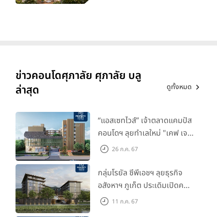
ข่าวคอนโดศุภาลัย ศุภาลัย บลู
ดูทั้งหมด
ล่าสุด
“แอสเซทไวส์” เจ้าตลาดแคมปัส
คอนโดฯ ลุยทำเลใหม่ "เคฟ เจ
เนซิส นครปฐม" จับมือพาร์ท
26 ก.ค. 67
เนอร์ "อินฟินิท เรียลเอสเตท”
กลุ่มโรยัล ซีพีเอชฯ ลุยธุรกิจ
อสังหาฯ ภูเก็ต ประเดิมเปิดคอน
โดฯ "เลค อเวนิว ภูเก็ต" พรีเซล
11 ก.ค. 67
สิงหาคมนี้