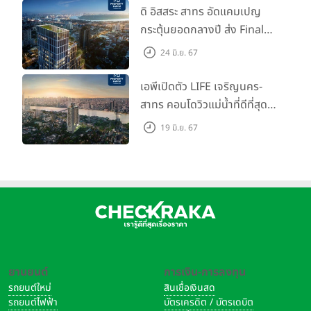
ดิ อิสสระ สาทร อัดแคมเปญ
กระตุ้นยอดกลางปี ส่ง Final
Call ห้องหลุดดาวน์ หั่นราคา
24 มิ.ย. 67
เริ่มต้น 4.99 ลบ.
เอพีเปิดตัว LIFE เจริญนคร-
สาทร คอนโดวิวแม่น้ำที่ดีที่สุด
กับชีวิตที่เหนือกว่าในทุกมิติ
19 มิ.ย. 67
ห้องชุดดีไซน์ใหม่สูง 3 เมตร
เริ่ม 3.59 ล้านบาท
ยานยนต์
การเงิน-การลงทุน
รถยนต์ใหม่
สินเชื่อเงินสด
รถยนต์ไฟฟ้า
บัตรเครดิต / บัตรเดบิต