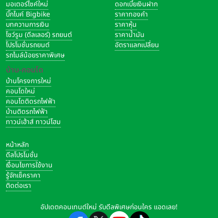
มอเตอร์ไซค์ใหม่
ดอกเบี้ยเงินฝาก
บิ๊กไบค์ Bigbike
ราคาทองคำ
บทความการเงิน
ราคาหุ้น
โชว์รูม (ดีลเลอร์) รถยนต์
ราคาน้ำมัน
โปรโมชั่นรถยนต์
อัตราแลกเปลี่ยน
รถไมล์น้อยราคาพิเศษ
บ้าน-คอนโด
บ้านโครงการใหม่
คอนโดใหม่
คอนโดติดรถไฟฟ้า
บ้านติดรถไฟฟ้า
ทาวน์เฮ้าส์ ทาวน์โฮม
หน้าหลัก
ดีลโปรโมชั่น
เงื่อนไขการใช้งาน
รู้จักเช็คราคา
ติดต่อเรา
อัปเดตคอนเทนต์ใหม่ รับดีลพิเศษก่อนใคร แอดเลย!